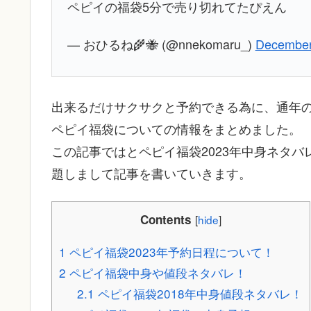
ペピイの福袋5分で売り切れてたぴえん
— おひるね🌾🐝 (@nnekomaru_)
December
出来るだけサクサクと予約できる為に、通年
ペピイ福袋についての情報をまとめました。
この記事ではとペピイ福袋2023年中身ネタバ
題しまして記事を書いていきます。
Contents
[
hide
]
1
ペピイ福袋2023年予約日程について！
2
ペピイ福袋中身や値段ネタバレ！
2.1
ペピイ福袋2018年中身値段ネタバレ！