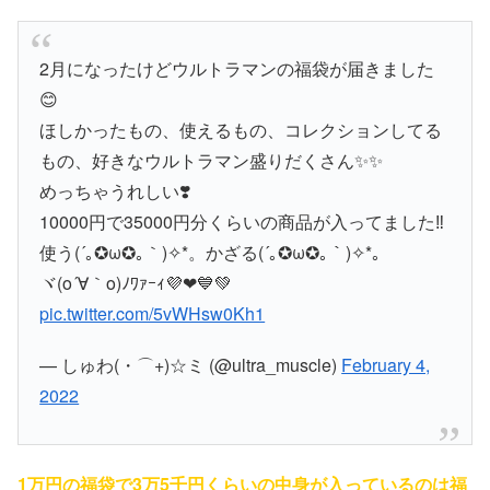
2月になったけどウルトラマンの福袋が届きました
😊
ほしかったもの、使えるもの、コレクションしてる
もの、好きなウルトラマン盛りだくさん✨✨
めっちゃうれしい❣️
10000円で35000円分くらいの商品が入ってました‼️
使う(´｡✪ω✪｡｀)✧*。かざる(´｡✪ω✪｡｀)✧*。
ヾ(o´∀｀o)ﾉﾜｧｰｨ💜❤💙💚
pic.twitter.com/5vWHsw0Kh1
— しゅわ(・⌒+)☆ミ (@ultra_muscle)
February 4,
2022
1万円の福袋で3万5千円くらいの中身が入っているのは福