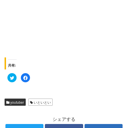
共有:
ク
F
リ
a
ッ
c
ク
e
し
b
て
o
T
o
w
k
youtuber
いといとい
i
で
t
共
t
有
e
す
r
る
シェアする
で
に
共
は