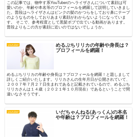
この記事では、物申す系YouTuberのへライザさんについて素顔は可
愛いのか、年齢や本名等のプロフィールを網羅して説明していきまし
た。普段はへライザさんはピンクの髪のかつらをしており鼻にテープ
のようなものをしておりあまり素顔がわからないようになっていま
す。 そこで、参考程度として黒髪ボブで出ている動画があります。
普段よりもこの方が素顔に近いのではないでしょうか。
めるぷちリリカの年齢や身長は？
youtuber
プロフィールを網羅！
めるぷちリリカの年齢や身長は？プロフィールを網羅！と題しまして
詳しくご紹介いたします。リリカさんの生年月日が公開されていて、
２００７年７月２７日生まれであると記載されているので、めるぷち
リリカさんは１４歳（２０２１年１０月現在）であるということで間
違いなさそうです。
いだちゃんねる(あっくん)の本名
youtuber
や年齢は？プロフィールを網羅！