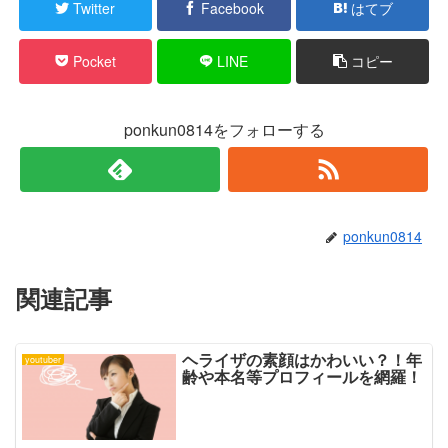
有
ク
Twitter
Facebook
はてブ
(
リ
新
ッ
し
ク
い
し
Pocket
LINE
コピー
ウ
て
ィ
く
ン
だ
ド
さ
ウ
い
で
(
ponkun0814をフォローする
開
新
き
し
ま
い
す
ウ
)
ィ
ン
ド
ウ
で
ponkun0814
開
き
ま
す
)
関連記事
ヘライザの素顔はかわいい？！年
youtuber
齢や本名等プロフィールを網羅！