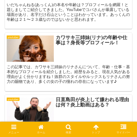
いだちゃんねる(あっくん)の本名や年齢は？プロフィールを網羅！と
題しましてご紹介してきました。YouTubeでコバさんが暴露している
場面があり、名字だけ石山ということはわかっています。あっくんの
年齢は２１〜２３歳なのではないかと思われます。
カワサキ三姉妹(リナ)の年齢や仕
youtuber
事は？身長等プロフィール！
この記事では、カワサキ三姉妹のリナさんについて、年齢・仕事・基
本的なプロフィールを紹介しました。経歴をみると、現在人気がある
理由がよく分かりますね！抜群のスタイルやルックスもリナさんの努
力の賜物であり、多くの女の子の憧れの存在になっています♪
日直島田が炎上して嫌われる理由
youtuber
は何？炎上動画はある？
炎上した行為の一部が、①お店の「出玉状況が悪い」と批判！②後輩
メニュー
ホーム
検索
トップ
サイドバー
の、AT当選した台をわざと、ペナルティー打ちする！③視聴者に対