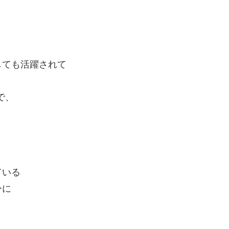
しても活躍されて
で、
ている
ーに