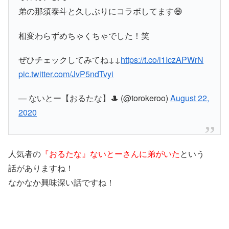
弟の那須泰斗と久しぶりにコラボしてます😄
相変わらずめちゃくちゃでした！笑
ぜひチェックしてみてね↓↓
https://t.co/l1IczAPWrN
pic.twitter.com/JvP5ndTvyi
— ないとー【おるたな】🎩 (@torokeroo)
August 22,
2020
人気者の
『おるたな』ないとーさんに弟がいた
という
話がありますね！
なかなか興味深い話ですね！