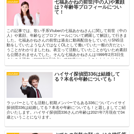
七福あかねの前世(中の人)や素顔
youtuber
は？年齢等プロフィールについ
て！
この記事では、歌い手系Vtuberの七福あかねさんに関して前世（中の
人）や素顔、年齢などプロフィールについて網羅して解説して行きま
した。七福あかねさんの前世は過去に動画配信をしていたりSNS活
動をしていたような人ではなくOLとして働いていた一般の方だとい
うことがわかりましたね。表立って活動していたことがないため素顔
も公開されませんでした。そんな七福あかねさんは1999年2月3日生
まれの今現在（2022年9月地点）で23歳だということもわかりまし
た。
ハイサイ探偵団336は結婚して
youtuber
る？本名や年齢についても！
ラッパーとしても活動し初期メンバーでもある336についてハイサイ
探偵団336は結婚してる？本名や年齢についても！と題しましてご紹
介いたします。ハイサイ探偵団336さんの年齢は2021年7月現在で34
歳ということになります。