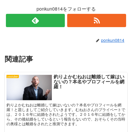
ウ
い
で
(
ponkun0814をフォローする
開
新
き
し
ま
い
す
ウ
)
ィ
ン
ド
ウ
で
ponkun0814
開
き
ま
す
)
関連記事
釣りよかむねおは離婚して嫁はい
youtuber
ないの？本名やプロフィールを網
羅！
釣りよかむねおは離婚して嫁はいないの？本名やプロフィールを網
羅！と題しましてご紹介していきます。むねおさんのプライベートで
は、２０１６年に結婚をされたようです。２０１６年に結婚をしてか
ら、その後結婚をしているという報告もないので、おそらくその当時
の奥様とは離婚をされたと推測できます。