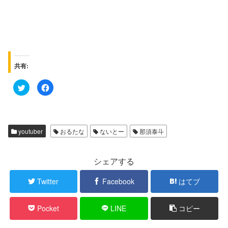
共有:
ク
F
リ
a
ッ
c
ク
e
し
b
て
o
T
o
w
k
youtuber
おるたな
ないとー
那須泰斗
i
で
t
共
t
有
e
す
r
る
シェアする
で
に
共
は
有
ク
Twitter
Facebook
はてブ
(
リ
新
ッ
し
ク
い
し
Pocket
LINE
コピー
ウ
て
ィ
く
ン
だ
ド
さ