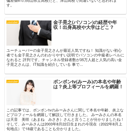
偏差値61の岡山県立高校だと、津山高校で間違いないと思われま
す。
金子晃之(パソコン)の経歴や年
youtuber
収！出身高校や大学はどこ？
ユーチューバーの金子晃之さんが最近人気ですね！ 知識がない初心
者でも金子晃之さんのわかりやすい説明でパソコンの中級者レベルに
なれると 評判です。チャンネル登録者数が35万人超と人気の高い金
子晃之さんは、IT知識を紹介している 事で...
ボンボンtv(みーみ)の本名や年齢
youtuber
は？炎上等プロフィールを網羅！
この記事では、ボンボンtvのみーみさんに関して本名や年齢、炎上な
どプロフィールを網羅して解説して行きました。 みーみさんの本名
は天音 美咲（あまね みさき）さんと言うことが分かりましたね！
そして、みーみさんは2003年8月22日生まれの今現在（2022年8月上
旬地点）で18歳であることも分かりました。