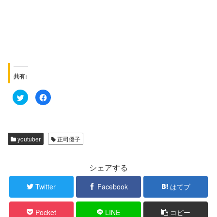
共有:
ク
F
リ
a
ッ
c
ク
e
し
b
て
o
T
o
w
k
youtuber
正司優子
i
で
t
共
t
有
e
す
r
る
シェアする
で
に
共
は
有
ク
Twitter
Facebook
はてブ
(
リ
新
ッ
し
ク
い
し
Pocket
LINE
コピー
ウ
て