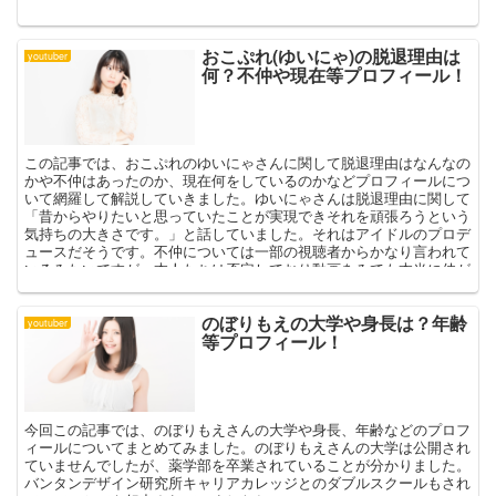
おこぷれ(ゆいにゃ)の脱退理由は
youtuber
何？不仲や現在等プロフィール！
この記事では、おこぷれのゆいにゃさんに関して脱退理由はなんなの
かや不仲はあったのか、現在何をしているのかなどプロフィールにつ
いて網羅して解説していきました。ゆいにゃさんは脱退理由に関して
「昔からやりたいと思っていたことが実現できそれを頑張ろうという
気持ちの大きさです。」と話していました。それはアイドルのプロデ
ュースだそうです。不仲については一部の視聴者からかなり言われて
いるみたいですが、本人たちは否定しており動画をみても本当に仲が
いいんだなと感じることができます。
のぼりもえの大学や身長は？年齢
youtuber
等プロフィール！
今回この記事では、のぼりもえさんの大学や身長、年齢などのプロフ
ィールについてまとめてみました。のぼりもえさんの大学は公開され
ていませんでしたが、薬学部を卒業されていることが分かりました。
バンタンデザイン研究所キャリアカレッジとのダブルスクールもされ