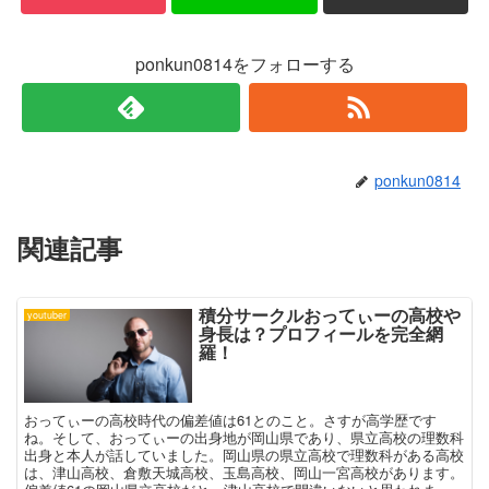
ィ
く
ン
だ
ド
さ
ウ
い
で
(
ponkun0814をフォローする
開
新
き
し
ま
い
す
ウ
)
ィ
ン
ド
ウ
で
ponkun0814
開
き
ま
す
)
関連記事
積分サークルおってぃーの高校や
youtuber
身長は？プロフィールを完全網
羅！
おってぃーの高校時代の偏差値は61とのこと。さすが高学歴です
ね。そして、おってぃーの出身地が岡山県であり、県立高校の理数科
出身と本人が話していました。岡山県の県立高校で理数科がある高校
は、津山高校、倉敷天城高校、玉島高校、岡山一宮高校があります。