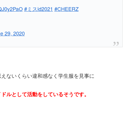
AiQJ0y2PaO
#ミスid2021
#CHEERZ
e 29, 2020
思えないくらい違和感なく学生服を見事に
イドルとして活動をしているそうです。