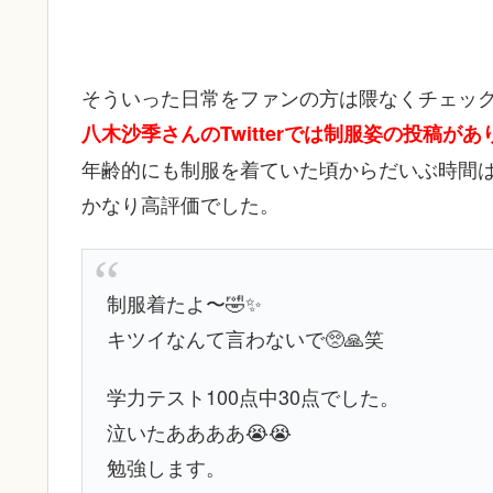
そういった日常をファンの方は隈なくチェッ
八木沙季さんのTwitterでは制服姿の投稿が
年齢的にも制服を着ていた頃からだいぶ時間
かなり高評価でした。
制服着たよ〜🤣✨
キツイなんて言わないで🥺🙏笑
学力テスト100点中30点でした。
泣いたああああ😭😭
勉強します。