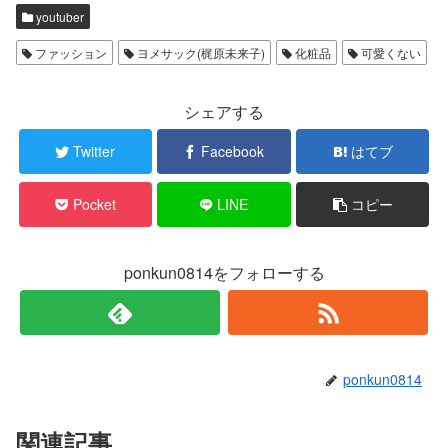
w
k
youtuber
i
で
t
共
t
有
ファッション
ヨメサック(梶原未来子)
化粧品
可愛くない
e
す
r
る
で
に
共
は
有
ク
シェアする
(
リ
新
ッ
し
ク
Twitter
Facebook
はてブ
い
し
ウ
て
ィ
く
ン
だ
Pocket
LINE
コピー
ド
さ
ウ
い
で
(
開
新
き
し
ま
い
ponkun0814をフォローする
す
ウ
)
ィ
ン
ド
ウ
で
開
き
ま
ponkun0814
す
)
関連記事