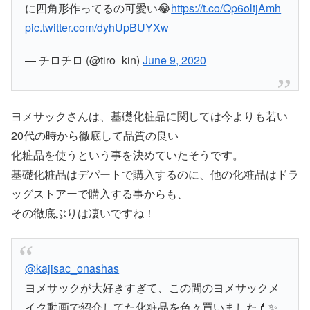
に四角形作ってるの可愛い😂
https://t.co/Qp6oltjAmh
pic.twitter.com/dyhUpBUYXw
— チロチロ (@tiro_kin)
June 9, 2020
ヨメサックさんは、基礎化粧品に関しては今よりも若い
20代の時から徹底して品質の良い
化粧品を使うという事を決めていたそうです。
基礎化粧品はデパートで購入するのに、他の化粧品はドラ
ッグストアーで購入する事からも、
その徹底ぶりは凄いですね！
@kajisac_onashas
ヨメサックが大好きすぎて、この間のヨメサックメ
イク動画で紹介してた化粧品を色々買いました💄✨