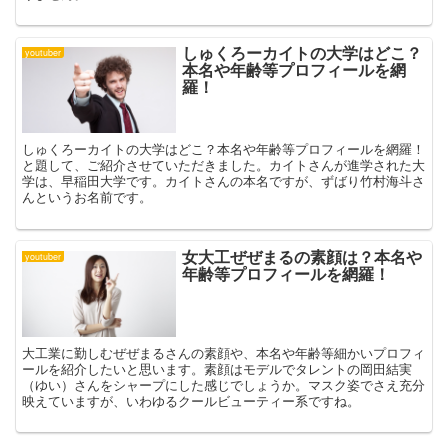
しゅくろーカイトの大学はどこ？
youtuber
本名や年齢等プロフィールを網
羅！
しゅくろーカイトの大学はどこ？本名や年齢等プロフィールを網羅！
と題して、ご紹介させていただきました。カイトさんが進学された大
学は、早稲田大学です。カイトさんの本名ですが、ずばり竹村海斗さ
んというお名前です。
女大工ぜぜまるの素顔は？本名や
youtuber
年齢等プロフィールを網羅！
大工業に勤しむぜぜまるさんの素顔や、本名や年齢等細かいプロフィ
ールを紹介したいと思います。素顔はモデルでタレントの岡田結実
（ゆい）さんをシャープにした感じでしょうか。マスク姿でさえ充分
映えていますが、いわゆるクールビューティー系ですね。