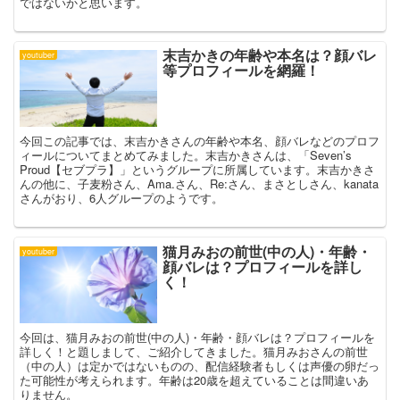
ではないかと思います。
末吉かきの年齢や本名は？顔バレ
youtuber
等プロフィールを網羅！
今回この記事では、末吉かきさんの年齢や本名、顔バレなどのプロフ
ィールについてまとめてみました。末吉かきさんは、「Seven’s
Proud【セブプラ】」というグループに所属しています。末吉かきさ
んの他に、子麦粉さん、Ama.さん、Re:さん、まさとしさん、kanata
さんがおり、6人グループのようです。
猫月みおの前世(中の人)・年齢・
youtuber
顔バレは？プロフィールを詳し
く！
今回は、猫月みおの前世(中の人)・年齢・顔バレは？プロフィールを
詳しく！と題しまして、ご紹介してきました。猫月みおさんの前世
（中の人）は定かではないものの、配信経験者もしくは声優の卵だっ
た可能性が考えられます。年齢は20歳を超えていることは間違いあ
りません。