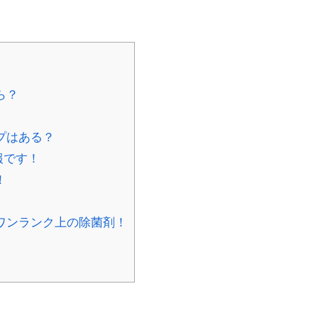
ら？
プはある？
報です！
！
ワンランク上の除菌剤！