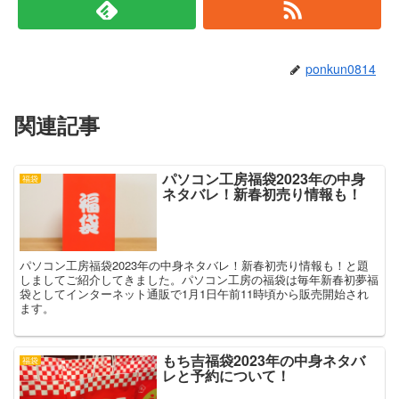
す
ウ
)
ィ
ン
ド
ウ
で
ponkun0814
開
き
ま
す
)
関連記事
パソコン工房福袋2023年の中身
福袋
ネタバレ！新春初売り情報も！
パソコン工房福袋2023年の中身ネタバレ！新春初売り情報も！と題
しましてご紹介してきました。パソコン工房の福袋は毎年新春初夢福
袋としてインターネット通販で1月1日午前11時頃から販売開始され
ます。
もち吉福袋2023年の中身ネタバ
福袋
レと予約について！