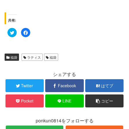
共有:
ク
F
リ
a
ッ
c
ク
e
し
b
て
o
T
o
w
k
福袋
ラティス
福袋
i
で
t
共
t
有
e
す
r
る
シェアする
で
に
共
は
有
ク
Twitter
Facebook
はてブ
(
リ
新
ッ
し
ク
い
し
Pocket
LINE
コピー
ウ
て
ィ
く
ン
だ
ド
さ
ウ
い
で
(
ponkun0814をフォローする
開
新
き
し
ま
い