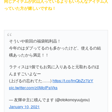
同じアイテムが沢山入っているよりもいろんなアイテム入
っていた方が嬉しいですね！
そういや前回の福袋戦利品！
今年のはダブってるのも多かったけど、使えるの結
構あったから満足！！
ラティスは1個でもお気に入りあると元取れるのほ
んますごいよなー
(上げるの忘れてた……)
https://t.co/fmQbZz7IzY
pic.twitter.com/z0MoIPaVks
— 友輝＠主に積んでます (@otokonoyuujyou)
January 10, 2021