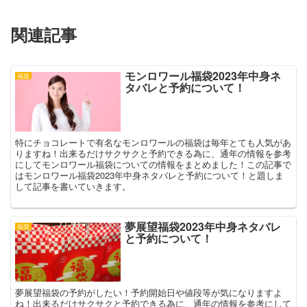
き
ま
す
)
関連記事
モンロワール福袋2023年中身ネ
福袋
タバレと予約について！
特にチョコレートで有名なモンロワールの福袋は毎年とても人気があ
りますね！出来るだけサクサクと予約できる為に、通年の情報を参考
にしてモンロワール福袋についての情報をまとめました！この記事で
はモンロワール福袋2023年中身ネタバレと予約について！と題しま
して記事を書いていきます。
夢展望福袋2023年中身ネタバレ
福袋
と予約について！
夢展望福袋の予約がしたい！予約開始日や値段等が気になりますよ
ね！出来るだけサクサクと予約できる為に、通年の情報を参考にして