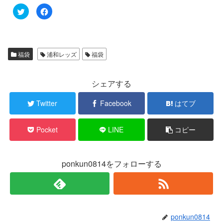
ク
F
リ
a
ッ
c
ク
e
し
b
て
o
T
o
w
k
福袋
浦和レッズ
福袋
i
で
t
共
t
有
e
す
r
る
シェアする
で
に
共
は
有
ク
Twitter
Facebook
はてブ
(
リ
新
ッ
し
ク
い
し
Pocket
LINE
コピー
ウ
て
ィ
く
ン
だ
ド
さ
ウ
い
で
(
ponkun0814をフォローする
開
新
き
し
ま
い
す
ウ
)
ィ
ン
ド
ウ
で
ponkun0814
開