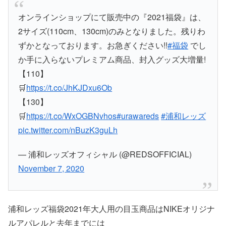
オンラインショップにて販売中の『2021福袋』は、
2サイズ(110cm、130cm)のみとなりました。残りわ
ずかとなっております。お急ぎください!!
#福袋
でし
か手に入らないプレミアム商品、封入グッズ大増量!
【110】
🛒
https://t.co/JhKJDxu6Ob
【130】
🛒
https://t.co/WxOGBNvhos
#urawareds
#浦和レッズ
pic.twitter.com/nBuzK3guLh
— 浦和レッズオフィシャル (@REDSOFFICIAL)
November 7, 2020
浦和レッズ福袋2021年大人用の目玉商品はNIKEオリジナ
ルアパレルと去年までには