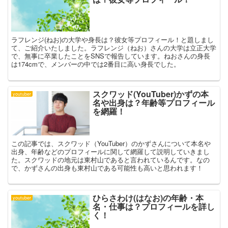
ラフレンジ(ねお)の大学や身長は？彼女等プロフィール！と題しまし
て、ご紹介いたしました。ラフレンジ（ねお）さんの大学は立正大学
で、無事に卒業したことをSNSで報告しています。ねおさんの身長
は174cmで、メンバーの中では2番目に高い身長でした。
スクワッド(YouTuber)かずの本
youtuber
名や出身は？年齢等プロフィール
を網羅！
この記事では、スクワッド（YouTuber）のかずさんについて本名や
出身、年齢などのプロフィールに関して網羅して説明していきまし
た。スクワッドの地元は東村山であると言われているんです。なの
で、かずさんの出身も東村山である可能性も高いと思われます！
ひらさわけ(はなお)の年齢・本
youtuber
名・仕事は？プロフィールを詳し
く！