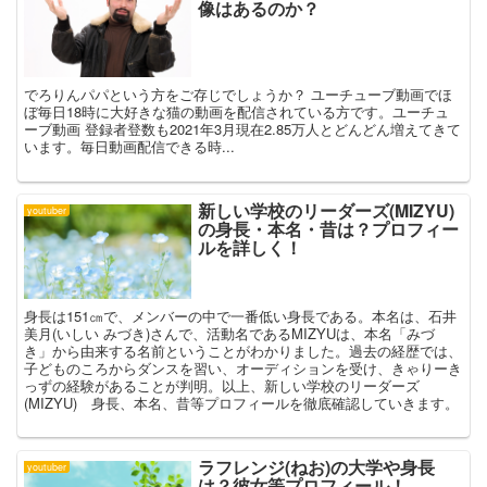
像はあるのか？
でろりんパパという方をご存じでしょうか？ ユーチューブ動画でほ
ぼ毎日18時に大好きな猫の動画を配信されている方です。ユーチュ
ーブ動画 登録者登数も2021年3月現在2.85万人とどんどん増えてきて
います。毎日動画配信できる時...
新しい学校のリーダーズ(MIZYU)
youtuber
の身長・本名・昔は？プロフィー
ルを詳しく！
身長は151㎝で、メンバーの中で一番低い身長である。本名は、石井
美月(いしい みづき)さんで、活動名であるMIZYUは、本名「みづ
き」から由来する名前ということがわかりました。過去の経歴では、
子どものころからダンスを習い、オーディションを受け、きゃりーき
っずの経験があることが判明。以上、新しい学校のリーダーズ
(MIZYU) 身長、本名、昔等プロフィールを徹底確認していきます。
ラフレンジ(ねお)の大学や身長
youtuber
は？彼女等プロフィール！