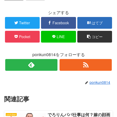
t
共
t
有
e
す
r
る
シェアする
で
に
共
は
有
ク
Twitter
Facebook
はてブ
(
リ
新
ッ
し
ク
い
し
Pocket
LINE
コピー
ウ
て
ィ
く
ン
だ
ド
さ
ウ
い
で
(
ponkun0814をフォローする
開
新
き
し
ま
い
す
ウ
)
ィ
ン
ド
ウ
で
ponkun0814
開
き
ま
す
)
関連記事
でろりんパパ仕事は何？嫁の顔画
youtuber