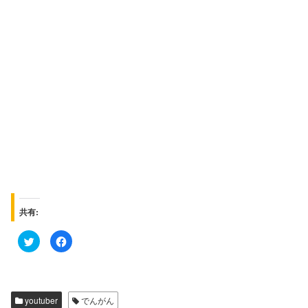
共有:
ク
F
リ
a
ッ
c
ク
e
し
b
て
o
T
o
w
k
youtuber
でんがん
i
で