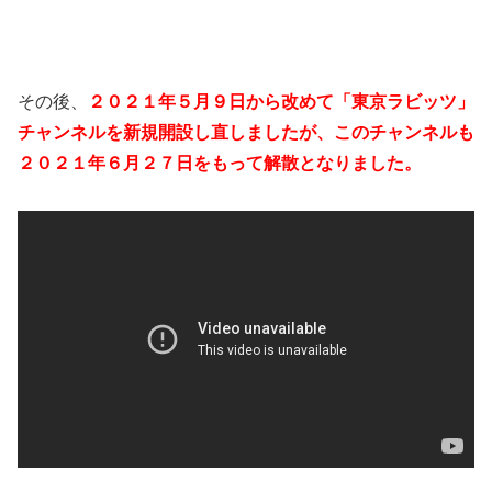
その後、
２０２１年５月９日から改めて「東京ラビッツ」
チャンネルを新規開設し直しましたが、このチャンネルも
２０２１年６月２７日をもって解散となりました。