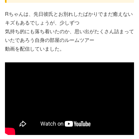
Rちゃんは、先日彼氏とお別れしたばかりでまだ癒えない
キズもあるでしょうが、少しずつ
気持ち的にも落ち着いたのか、思い出がたくさん詰まって
いたであろう自身の部屋のルームツアー
動画を配信していました。