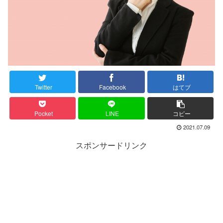
Twitter
Facebook
はてブ
Pocket
LINE
コピー
2021.07.09
スポンサードリンク