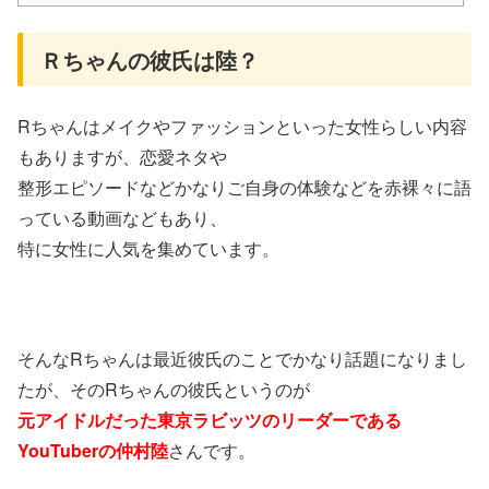
Ｒちゃんの彼氏は陸？
Rちゃんはメイクやファッションといった女性らしい内容
もありますが、恋愛ネタや
整形エピソードなどかなりご自身の体験などを赤裸々に語
っている動画などもあり、
特に女性に人気を集めています。
そんなRちゃんは最近彼氏のことでかなり話題になりまし
たが、そのRちゃんの彼氏というのが
元アイドルだった東京ラビッツのリーダーである
YouTuberの仲村陸
さんです。