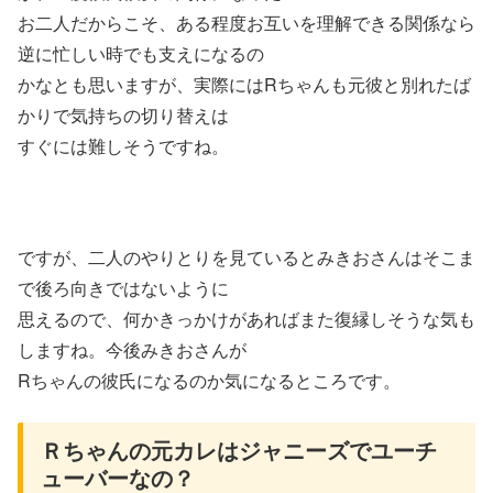
お二人だからこそ、ある程度お互いを理解できる関係なら
逆に忙しい時でも支えになるの
かなとも思いますが、実際にはRちゃんも元彼と別れたば
かりで気持ちの切り替えは
すぐには難しそうですね。
ですが、二人のやりとりを見ているとみきおさんはそこま
で後ろ向きではないように
思えるので、何かきっかけがあればまた復縁しそうな気も
しますね。今後みきおさんが
Rちゃんの彼氏になるのか気になるところです。
Ｒちゃんの元カレはジャニーズでユーチ
ューバーなの？