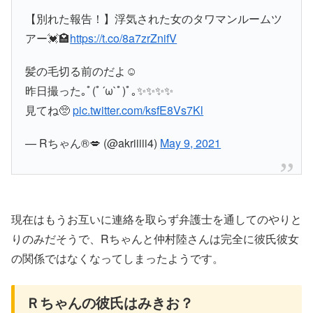
【別れた報告！】浮気された女のタワマンルームツ
アー💓🏩
https://t.co/8a7zrZnifV
髪の毛切る前のだよ☺️
昨日撮った｡ﾟ(ﾟ´ω`ﾟ)ﾟ｡✨✨✨✨
見てね🥺
pic.twitter.com/ksfE8Vs7Kl
— Rちゃん®️💋 (@akriiiii4)
May 9, 2021
現在はもうお互いに連絡を取らず弁護士を通してのやりと
りのみだそうで、Rちゃんと仲村陸さんは完全に彼氏彼女
の関係ではなくなってしまったようです。
Ｒちゃんの彼氏はみきお？