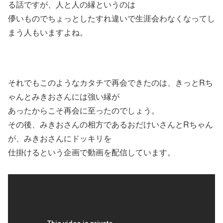
る話ですが、人と人の縁というのは
儚いものでちょっとしたすれ違いで生涯会わなくなってし
まう人もいますよね。
それでもこのようなカタチで再会できたのは、きっとRち
ゃんとみきおさんには強い縁が
あったからこそ再会に至ったのでしょう。
その後、みきおさんの相方であるおだけいさんとRちゃん
が、みきおさんにドッキリを
仕掛けるという企画で動画を配信しています。