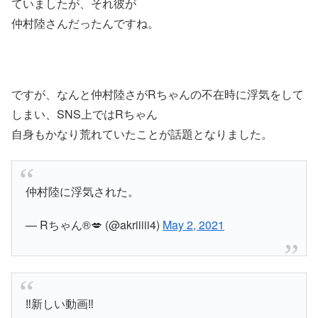
ていましたが、それ彼が
仲村陸さんだったんですね。
ですが、なんと仲村陸さがRちゃんの不在時に浮気をして
しまい、SNS上ではRちゃん
自身もかなり荒れていたことが話題となりました。
仲村陸に浮気された。
— Rちゃん®️💋 (@akriiiii4)
May 2, 2021
‼️新しい動画‼️