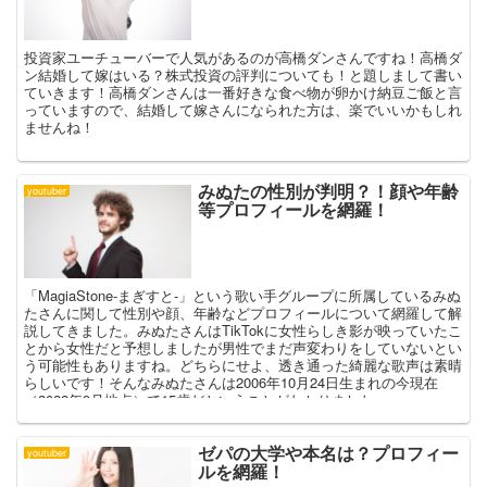
投資家ユーチューバーで人気があるのが高橋ダンさんですね！高橋ダ
ン結婚して嫁はいる？株式投資の評判についても！と題しまして書い
ていきます！高橋ダンさんは一番好きな食べ物が卵かけ納豆ご飯と言
っていますので、結婚して嫁さんになられた方は、楽でいいかもしれ
ませんね！
みぬたの性別が判明？！顔や年齢
youtuber
等プロフィールを網羅！
「MagiaStone-まぎすと-」という歌い手グループに所属しているみぬ
たさんに関して性別や顔、年齢などプロフィールについて網羅して解
説してきました。みぬたさんはTikTokに女性らしき影が映っていたこ
とから女性だと予想しましたが男性でまだ声変わりをしていないとい
う可能性もありますね。どちらにせよ、透き通った綺麗な歌声は素晴
らしいです！そんなみぬたさんは2006年10月24日生まれの今現在
（2022年9月地点）で15歳だということがわかりました。
ゼパの大学や本名は？プロフィー
youtuber
ルを網羅！