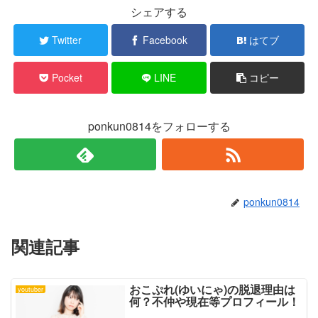
e
す
r
る
シェアする
で
に
共
は
有
ク
Twitter
Facebook
はてブ
(
リ
新
ッ
し
ク
い
し
Pocket
LINE
コピー
ウ
て
ィ
く
ン
だ
ド
さ
ウ
い
で
(
ponkun0814をフォローする
開
新
き
し
ま
い
す
ウ
)
ィ
ン
ド
ウ
で
ponkun0814
開
き
ま
す
)
関連記事
おこぷれ(ゆいにゃ)の脱退理由は
youtuber
何？不仲や現在等プロフィール！