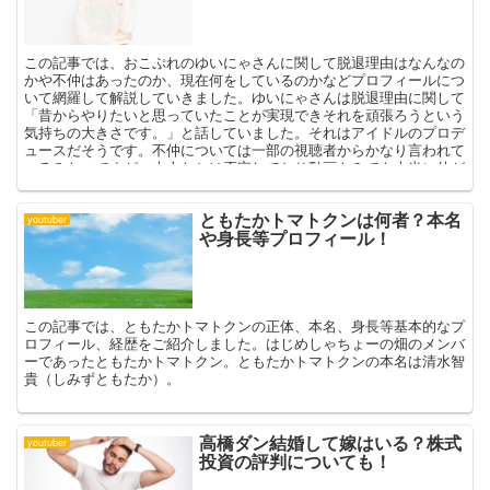
この記事では、おこぷれのゆいにゃさんに関して脱退理由はなんなの
かや不仲はあったのか、現在何をしているのかなどプロフィールにつ
いて網羅して解説していきました。ゆいにゃさんは脱退理由に関して
「昔からやりたいと思っていたことが実現できそれを頑張ろうという
気持ちの大きさです。」と話していました。それはアイドルのプロデ
ュースだそうです。不仲については一部の視聴者からかなり言われて
いるみたいですが、本人たちは否定しており動画をみても本当に仲が
いいんだなと感じることができます。
ともたかトマトクンは何者？本名
youtuber
や身長等プロフィール！
この記事では、ともたかトマトクンの正体、本名、身長等基本的なプ
ロフィール、経歴をご紹介しました。はじめしゃちょーの畑のメンバ
ーであったともたかトマトクン。ともたかトマトクンの本名は清水智
貴（しみずともたか）。
高橋ダン結婚して嫁はいる？株式
youtuber
投資の評判についても！