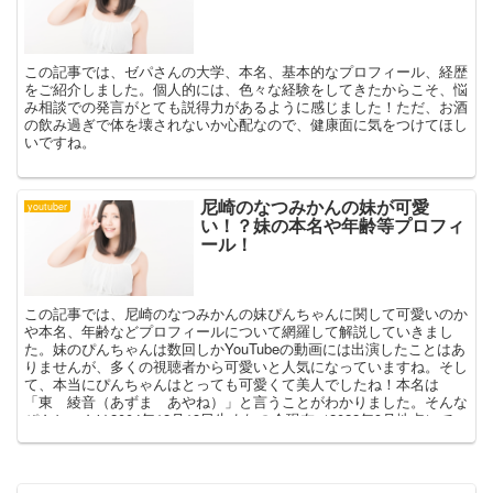
この記事では、ゼパさんの大学、本名、基本的なプロフィール、経歴
をご紹介しました。個人的には、色々な経験をしてきたからこそ、悩
み相談での発言がとても説得力があるように感じました！ただ、お酒
の飲み過ぎで体を壊されないか心配なので、健康面に気をつけてほし
いですね。
尼崎のなつみかんの妹が可愛
youtuber
い！？妹の本名や年齢等プロフィ
ール！
この記事では、尼崎のなつみかんの妹ぴんちゃんに関して可愛いのか
や本名、年齢などプロフィールについて網羅して解説していきまし
た。妹のぴんちゃんは数回しかYouTubeの動画には出演したことはあ
りませんが、多くの視聴者から可愛いと人気になっていますね。そし
て、本当にぴんちゃんはとっても可愛くて美人でしたね！本名は
「東 綾音（あずま あやね）」と言うことがわかりました。そんな
ぴんちゃんは2004年12月13日生まれの今現在（2022年9月地点）で
17歳だと言うこともわかりました。