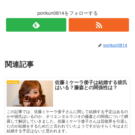
ド
さ
ウ
い
で
(
ponkun0814をフォローする
開
新
き
し
ま
い
す
ウ
)
ィ
ン
ド
ウ
で
ponkun0814
開
き
ま
す
)
関連記事
佐藤ミケーラ倭子は結婚する彼氏
youtuber
はいる？藤森との関係性は？
この記事では、佐藤ミケーラ倭子さんに関して結婚する予定はあるの
かや彼氏はいるのか、オリエンタルラジオの藤森との関係について網
羅して解説していきました。佐藤ミケーラ倭子さんは芸能界を引退し
たのが結婚をするためだと言われていたようですがおそらく今はまだ
結婚する予定はないと思われます。