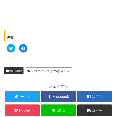
共有:
ク
F
リ
a
ッ
c
ク
e
し
b
て
o
T
o
w
k
youtuber
シコクパンク(ひめさぶろう)
i
で
t
共
t
有
e
す
r
る
シェアする
で
に
共
は
有
ク
Twitter
Facebook
はてブ
(
リ
新
ッ
し
ク
い
し
Pocket
LINE
コピー
ウ
て
ィ
く
ン
だ