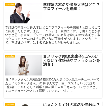
李姉妹の本名や出身大学はどこ？
youtuber
プロフィールを網羅！
李姉妹の本名や出身大学はどこ？プロフィールを網羅！と題しまして
ご紹介いたします。また、「ユン」は一般的に「尹」と書くことが多
いかと思いますが、「シー」は単体での名前は珍しいので名前から取
ったニックネームのような呼び方の可能性があります。ということ
で、李姉妹の「李」は本名であることがわかりました。
ヨメサック(梶原未来子)はかわい
youtuber
くない？化粧品やファッションを
調査！
ヨメサックさんは現在登録者数200万人超えの人気ユーチューバーで
ある『カジサックさん』の 嫁さんです。園田未来子という元読モ
（読者モデル）として活躍！嫁の園田未来子さんも ヨメサックとし
てユーチューバーとして活動しているのです。 ...
にゃんとりすけの本名や年齢は？
youtuber