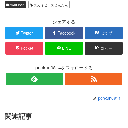
w
k
youtuber
スカイピースじんたん
i
で
t
共
t
有
e
す
r
る
シェアする
で
に
共
は
有
ク
Twitter
Facebook
はてブ
(
リ
新
ッ
し
ク
い
し
Pocket
LINE
コピー
ウ
て
ィ
く
ン
だ
ド
さ
ウ
い
で
(
ponkun0814をフォローする
開
新
き
し
ま
い
す
ウ
)
ィ
ン
ド
ウ
で
ponkun0814
開
き
ま
す
)
関連記事