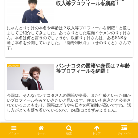
収入等プロフィールを網羅！
にゃんとりすけの本名や年齢は？収入等プロフィールを網羅！と題し
ましてご紹介してきました。あっさりとした塩顔イケメンのりすけさ
ん。本名は何と言うのでしょうか。以前りすけさんは、あるSNSを
通じ本名を公開していました。「瀬野利玖斗」（せのりくと）さんで
す。
パンナコタの国籍や身長は？年齢
youtuber
等プロフィールを網羅！
今回は、そんなパンナコタさんの国籍や身長、また年齢といった細か
いプロフィールをみていきたいと思います。住まいも東京だと公表さ
れていることもあり、国籍はどうやら日本の可能性が高いですね。話
し方がとても落ち着いているので、24歳にはまずみえません。
東京ウーバーズ(たつみ)の年齢や
youtuber
本名は？大学等プロフィールを網
メニュー
ホーム
検索
トップ
サイドバー