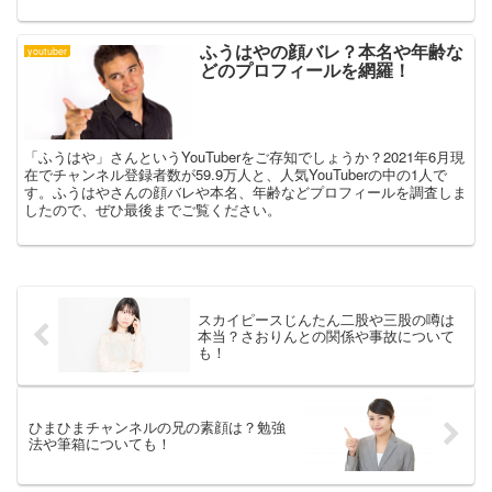
ふうはやの顔バレ？本名や年齢な
youtuber
どのプロフィールを網羅！
「ふうはや」さんというYouTuberをご存知でしょうか？2021年6月現
在でチャンネル登録者数が59.9万人と、人気YouTuberの中の1人で
す。ふうはやさんの顔バレや本名、年齢などプロフィールを調査しま
したので、ぜひ最後までご覧ください。
スカイピースじんたん二股や三股の噂は
本当？さおりんとの関係や事故について
も！
ひまひまチャンネルの兄の素顔は？勉強
法や筆箱についても！