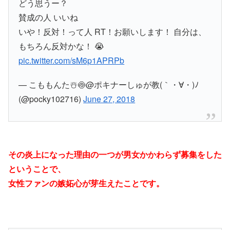
どう思うー？
賛成の人 いいね
いや！反対！って人 RT！お願いします！ 自分は、
もちろん反対かな！ 😭
pic.twitter.com/sM6p1APRPb
— こももんた☃️🍥@ポキナーしゅが教(｀・∀・)ﾉ
(@pocky102716)
June 27, 2018
その炎上になった理由の一つが男女かかわらず募集をした
ということで、
女性ファンの嫉妬心が芽生えたことです。