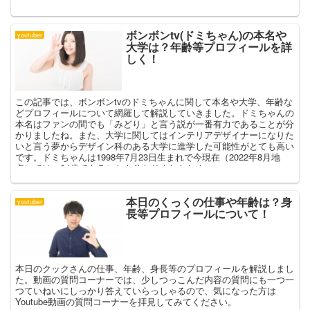
ボンボンtv(ドミちゃん)の本名や
youtuber
大学は？年齢等プロフィールを詳
しく！
この記事では、ボンボンtvのドミちゃんに関して本名や大学、年齢な
どプロフィールについて網羅して解説していきました。ドミちゃんの
本名はファンの間でも「みどり」と言う説が一番有力であることが分
かりましたね。また、大学に関してはインテリアデザイナーになりた
いと言う夢からデザイン科のある大学に進学した可能性がとても高い
です。ドミちゃんは1998年7月23日生まれで今現在（2022年8月地
点）では、24歳であることも分かりましたね！
本日のくっくの仕事や年齢は？身
youtuber
長等プロフィールについて！
本日のクックさんの仕事、年齢、身長等のプロフィールを解説しまし
た。動画の質問コーナーでは、少しつっこんだ内容の質問にも一つ一
つていねいにしっかり答えていらっしゃるので、気になった方は
Youtube動画の質問コーナーを拝見してみてください。