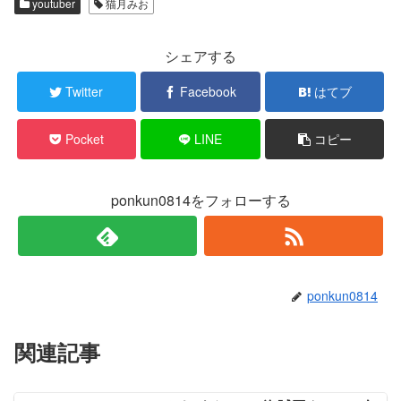
t
共
youtuber
猫月みお
t
有
e
す
r
る
で
に
シェアする
共
は
有
ク
(
リ
新
ッ
Twitter
Facebook
はてブ
し
ク
い
し
ウ
て
ィ
く
Pocket
LINE
コピー
ン
だ
ド
さ
ウ
い
で
(
開
新
き
し
ponkun0814をフォローする
ま
い
す
ウ
)
ィ
ン
ド
ウ
で
開
き
ponkun0814
ま
す
)
関連記事