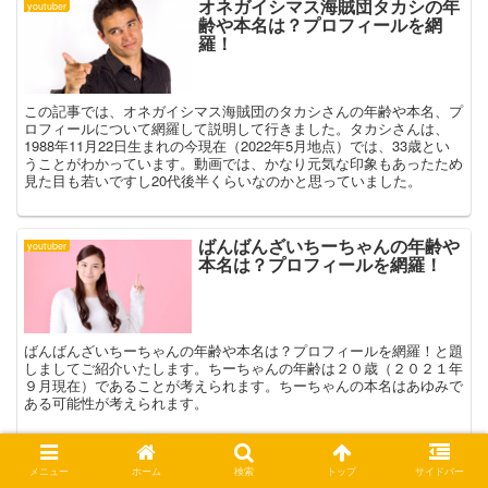
オネガイシマス海賊団タカシの年
youtuber
齢や本名は？プロフィールを網
羅！
この記事では、オネガイシマス海賊団のタカシさんの年齢や本名、プ
ロフィールについて網羅して説明して行きました。タカシさんは、
1988年11月22日生まれの今現在（2022年5月地点）では、33歳とい
うことがわかっています。動画では、かなり元気な印象もあったため
見た目も若いですし20代後半くらいなのかと思っていました。
ばんばんざいちーちゃんの年齢や
youtuber
本名は？プロフィールを網羅！
ばんばんざいちーちゃんの年齢や本名は？プロフィールを網羅！と題
しましてご紹介いたします。ちーちゃんの年齢は２０歳（２０２１年
９月現在）であることが考えられます。ちーちゃんの本名はあゆみで
ある可能性が考えられます。
ふわくんの顔バレ？年齢や本名等
youtuber
メニュー
ホーム
検索
トップ
サイドバー
プロフィール！