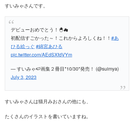
すいみゃさんです。
デビューおめでとう！🐣☁
初配信すごかった～！これからよろしくね！！
#あ
ひる絵っぐ
#綿宮あひる
pic.twitter.com/AEdSXfdVYm
— すいみゃ🍉画集２冊目*10/30*発売！ (@suimya)
July 3, 2023
すいみゃさんは猫月みおさんの他にも、
たくさんのイラストを書いていますね。