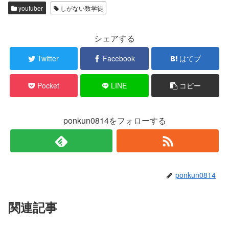
w
k
youtuber
しがない数学徒
i
で
t
共
t
有
e
す
r
る
シェアする
で
に
共
は
有
ク
Twitter
Facebook
はてブ
(
リ
新
ッ
し
ク
い
し
Pocket
LINE
コピー
ウ
て
ィ
く
ン
だ
ド
さ
ウ
い
で
(
ponkun0814をフォローする
開
新
き
し
ま
い
す
ウ
)
ィ
ン
ド
ウ
で
ponkun0814
開
き
ま
す
)
関連記事