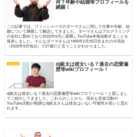
何？年齢や結婚等プロフィールを
網羅！
この記事では、フィッシャーズのダーマさんに関して仕事や年齢、結
婚について網羅して解説してきました。ダーマさんはプログラミング
の会社に勤めており2022年9月に退職しYouTube本格始動することを
発表しました。そんなダーマさんは1995年2月25日生まれの今現在
（2022年9月地点）で27歳だと言うことがわかりました。
dj銀太は彼女いる？過去の恋愛遍
youtuber
歴等wikiプロフィール！
dj銀太は彼女いる？過去の恋愛遍歴等wikiプロフィール！と題しまし
てご紹介してきました。これらのことから、現在も音楽活動や
YouTube活動が順調なdj銀太さんは彼女はいない可能性が高いと思わ
れます。