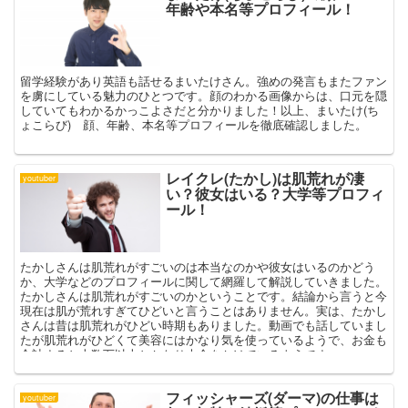
年齢や本名等プロフィール！
留学経験があり英語も話せるまいたけさん。強めの発言もまたファン
を虜にしている魅力のひとつです。顔のわかる画像からは、口元を隠
していてもわかるかっこよさだと分かりました！以上、まいたけ(ち
ょこらび) 顔、年齢、本名等プロフィールを徹底確認しました。
レイクレ(たかし)は肌荒れが凄
youtuber
い？彼女はいる？大学等プロフィ
ール！
たかしさんは肌荒れがすごいのは本当なのかや彼女はいるのかどう
か、大学などのプロフィールに関して網羅して解説していきました。
たかしさんは肌荒れがすごいのかということです。結論から言うと今
現在は肌が荒れすぎてひどいと言うことはありません。実は、たかし
さんは昔は肌荒れがひどい時期もありました。動画でも話していまし
たが肌荒れがひどくて美容にはかなり気を使っているようで、お金も
合計すると十数万以上とかなり大金をかけているようです。
フィッシャーズ(ダーマ)の仕事は
youtuber