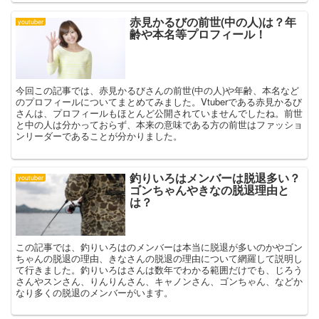
赤見かるびの前世(中の人)は？年
youtuber
齢や本名等プロフィール！
今回この記事では、赤見かるびさんの前世(中の人)や年齢、本名など
のプロフィールについてまとめてみました。Vtuberである赤見かるび
さんは、プロフィールもほとんど公開されていませんでしたね。前世
と中の人は分かっておらず、本来の意味である方の前世はファッショ
ンリーダーであることが分かりました。
釣りいろはメンバーは脱退多い？
youtuber
ゴンちゃんやきなの脱退理由と
は？
この記事では、釣りいろはのメンバーは本当に脱退が多いのかやゴン
ちゃんの脱退の理由、きなさんの脱退の理由について網羅して説明し
て行きました。釣りいろはさんは数年でわかる範囲だけでも、じろう
さんやスンさん、りんりんさん、キャノンさん、ゴンちゃん、などか
なり多くの脱退のメンバーがいます。