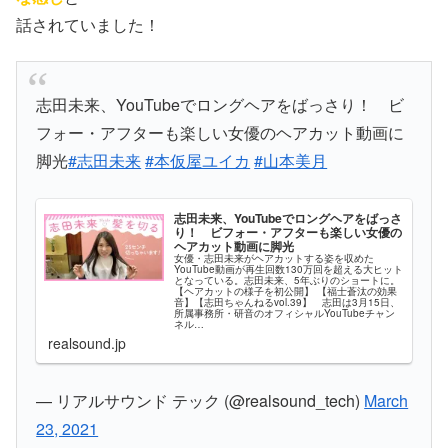
話されていました！
志田未来、YouTubeでロングヘアをばっさり！ ビ
フォー・アフターも楽しい女優のヘアカット動画に
脚光
#志田未来
#本仮屋ユイカ
#山本美月
志田未来、YouTubeでロングヘアをばっさ
り！ ビフォー・アフターも楽しい女優の
ヘアカット動画に脚光
女優・志田未来がヘアカットする姿を収めた
YouTube動画が再生回数130万回を超える大ヒット
となっている。志田未来、5年ぶりのショートに。
【ヘアカットの様子を初公開】 【福士蒼汰の効果
音】【志田ちゃんねるvol.39】 志田は3月15日、
所属事務所・研音のオフィシャルYouTubeチャン
ネル…
realsound.jp
— リアルサウンド テック (@realsound_tech)
March
23, 2021