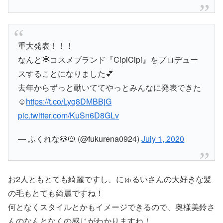
重大発表！！！
なんと💭コスメブランド『CipiCipi』をプロデュー
スすることになりました💕
去年からずっと動いててやっとみんなに発表できた
☺
https://t.co/Lyq8DMBBjG
pic.twitter.com/KuSn6D8GLv
— ふくれな🐶🐱 (@fukurena0924)
July 1, 2020
お2人ともとても綺麗ですし、にゅるいさんの大好きな髪
の毛もとても綺麗ですね！
何となくスタイルとかもイメージできるので、奥様美鈴さ
んのなんとなくの感じがわかりますね！