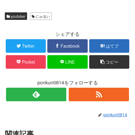
て
o
T
o
w
k
i
で
t
共
youtuber
にゅるい
t
有
e
す
r
る
で
に
シェアする
共
は
有
ク
(
リ
新
ッ
Twitter
Facebook
はてブ
し
ク
い
し
ウ
て
ィ
く
Pocket
LINE
コピー
ン
だ
ド
さ
ウ
い
で
(
開
新
き
し
ponkun0814をフォローする
ま
い
す
ウ
)
ィ
ン
ド
ウ
で
開
き
ponkun0814
ま
す
)
関連記事