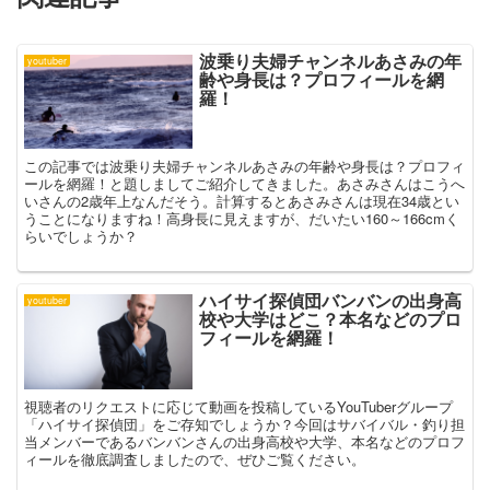
波乗り夫婦チャンネルあさみの年
youtuber
齢や身長は？プロフィールを網
羅！
この記事では波乗り夫婦チャンネルあさみの年齢や身長は？プロフィ
ールを網羅！と題しましてご紹介してきました。あさみさんはこうへ
いさんの2歳年上なんだそう。計算するとあさみさんは現在34歳とい
うことになりますね！高身長に見えますが、だいたい160～166cmく
らいでしょうか？
ハイサイ探偵団バンバンの出身高
youtuber
校や大学はどこ？本名などのプロ
フィールを網羅！
視聴者のリクエストに応じて動画を投稿しているYouTuberグループ
「ハイサイ探偵団」をご存知でしょうか？今回はサバイバル・釣り担
当メンバーであるバンバンさんの出身高校や大学、本名などのプロフ
ィールを徹底調査しましたので、ぜひご覧ください。