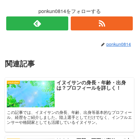
開
新
き
し
ま
い
ponkun0814をフォローする
す
ウ
)
ィ
ン
ド
ウ
で
開
き
ま
ponkun0814
す
)
関連記事
イヌイサンの身長・年齢・出身
youtuber
は？プロフィールを詳しく！
この記事では、イヌイサンの身長、年齢、出身等基本的なプロフィー
ル、経歴をご紹介しました。陸上選手としてだけでなく、インフルエ
ンサーや格闘家としても活躍しているイヌイサン。