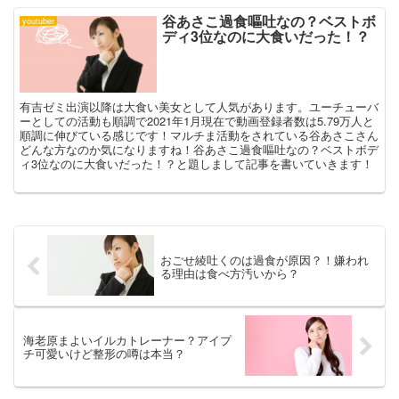
谷あさこ過食嘔吐なの？ベストボ
youtuber
ディ3位なのに大食いだった！？
有吉ゼミ出演以降は大食い美女として人気があります。ユーチューバ
ーとしての活動も順調で2021年1月現在で動画登録者数は5.79万人と
順調に伸びている感じです！マルチま活動をされている谷あさこさん
どんな方なのか気になりますね！谷あさこ過食嘔吐なの？ベストボデ
ィ3位なのに大食いだった！？と題しまして記事を書いていきます！
おごせ綾吐くのは過食が原因？！嫌われ
る理由は食べ方汚いから？
海老原まよいイルカトレーナー？アイプ
チ可愛いけど整形の噂は本当？