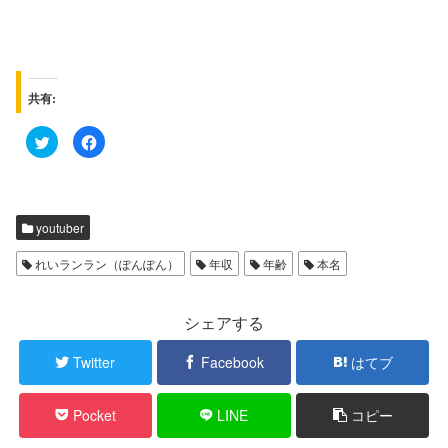
共有:
ク
F
リ
a
ッ
c
ク
e
し
b
て
o
T
o
w
k
youtuber
i
で
t
共
t
有
れいランラン（ぽんぽん）
年収
年齢
本名
e
す
r
る
で
に
共
は
有
ク
シェアする
(
リ
新
ッ
し
ク
Twitter
Facebook
はてブ
い
し
ウ
て
ィ
く
ン
だ
Pocket
LINE
コピー
ド
さ
ウ
い
で
(