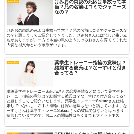
けみおの両親の死因は事故って本
youtuber
当？兄の名前はコミでジャニーズ
なの？
けみおの両親の死因は事故って本当？兄の名前はコミでジャニーズな
の？と題しましてご紹介してきました。けみおさんには悲しい生い立
ちがありますが、一方で本当の親のようにけみおさんを育ててくれた
大切な祖父母という家族がいます。
薬学生トレーニー指輪の意味は？
youtuber
結婚する彼氏は？なーすけと付き
合ってる？
現役薬学生トレーニーSakuraさんの恋愛事情などについて薬学生ト
レーニー指輪の意味は？結婚する彼氏は？なーすけと付き合ってる？
と題しましてご紹介いたします。薬学生トレーニーSakuraさんは結
婚していないし、左手の指輪には深い意味もないと話しています。な
ーすけさんは薬学生トレーニSakuraさんの彼氏ではないとはっきり
断言していますので、お二人の関係性はあくまでもフィットネス
YouTuber仲間ということになりますね。