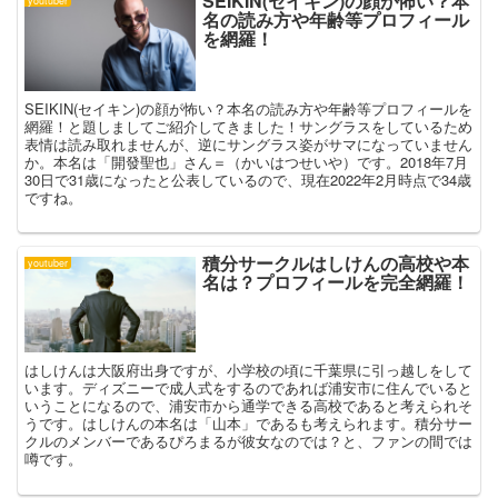
SEIKIN(セイキン)の顔が怖い？本
youtuber
名の読み方や年齢等プロフィール
を網羅！
SEIKIN(セイキン)の顔が怖い？本名の読み方や年齢等プロフィールを
網羅！と題しましてご紹介してきました！サングラスをしているため
表情は読み取れませんが、逆にサングラス姿がサマになっていません
か。本名は「開發聖也」さん＝（かいはつせいや）です。2018年7月
30日で31歳になったと公表しているので、現在2022年2月時点で34歳
ですね。
積分サークルはしけんの高校や本
youtuber
名は？プロフィールを完全網羅！
はしけんは大阪府出身ですが、小学校の頃に千葉県に引っ越しをして
います。ディズニーで成人式をするのであれば浦安市に住んでいると
いうことになるので、浦安市から通学できる高校であると考えられそ
うです。はしけんの本名は「山本」であるも考えられます。積分サー
クルのメンバーであるぴろまるが彼女なのでは？と、ファンの間では
噂です。