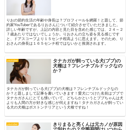
りおの節約生活の年齢や身長は？プロフィールを網羅！と題して、節
約家YouTuberであるりおさんについて紹介させていただきました。
詳しい年齢ですが、上記の内容と見た目を含めた感じでは、２４～２
７歳あたりではないでしょうか。りおさんの立ち姿を見る感じです
と、ドアスコープより１５センチ程高ように思えます。そのため、り
おさんの身長は１６５センチ程ではないかと推測されます。
タナカガが飼っている犬(ブブ)の
youtuber
犬種は？フレンチブルドックなの
か？
タナカガが飼っている犬(ブブ)の犬種は？フレンチブルドックなの
か？と題しまして記事を書いていきます！愛犬につけた名前はブブで
タナカガさんにとても懐いていて、どちらかというとブブちゃんは犬
よりも人間の方が好きな感じが伺えますね！タナカガさんが飼ってい
る犬の犬種はボストンテリアという犬種ですね！
きりまると亮くんは元カノが原因
youtuber
で別れたの？交際期間はいつから