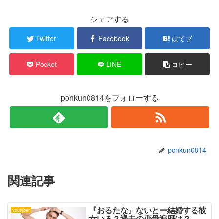
t
有
e
す
r
る
シェアする
で
に
共
は
有
ク
Twitter
Facebook
はてブ
(
リ
新
ッ
し
ク
い
し
Pocket
LINE
コピー
ウ
て
ィ
く
ン
だ
ド
さ
ウ
い
で
(
ponkun0814をフォローする
開
新
き
し
ま
い
す
ウ
)
ィ
ン
ド
ウ
で
ponkun0814
開
き
ま
す
)
関連記事
『おるたな』ないとー結婚する彼
youtuber
女いる？過去の恋愛遍歴は？