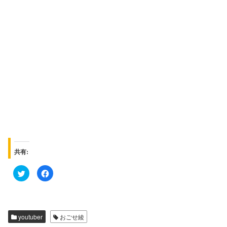
共有:
ク
F
リ
a
ッ
c
ク
e
し
b
て
o
T
o
w
k
youtuber
おごせ綾
i
で
t
共