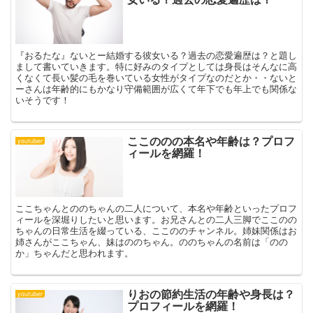
『おるたな』ないとー結婚する彼女いる？過去の恋愛遍歴は？と題し
まして書いていきます。特に好みのタイプとしては身長はそんなに高
くなくて長い髪の毛を巻いている女性がタイプなのだとか・・ないと
ーさんは年齢的にもかなり守備範囲が広くて年下でも年上でも関係な
いそうです！
ここののの本名や年齢は？プロフ
youtuber
ィールを網羅！
ここちゃんとののちゃんの二人について、本名や年齢といったプロフ
ィールを深堀りしたいと思います。お兄さんとの二人三脚でここのの
ちゃんの日常生活を綴っている、ここののチャンネル。姉妹関係はお
姉さんがここちゃん、妹はののちゃん。ののちゃんの名前は「のの
か」ちゃんだと思われます。
りおの節約生活の年齢や身長は？
youtuber
プロフィールを網羅！