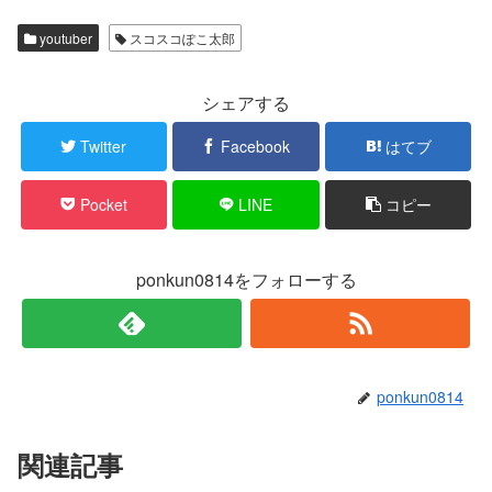
て
o
T
o
w
k
youtuber
スコスコぽこ太郎
i
で
t
共
t
有
e
す
r
る
シェアする
で
に
共
は
有
ク
Twitter
Facebook
はてブ
(
リ
新
ッ
し
ク
い
し
Pocket
LINE
コピー
ウ
て
ィ
く
ン
だ
ド
さ
ウ
い
で
(
ponkun0814をフォローする
開
新
き
し
ま
い
す
ウ
)
ィ
ン
ド
ウ
で
ponkun0814
開
き
ま
す
)
関連記事