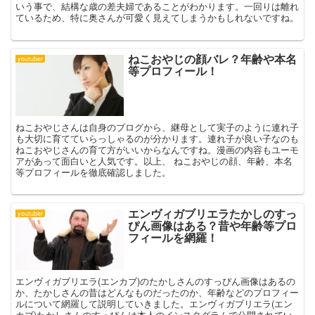
いう事で、結構な歳の差夫婦であることがわかります。一回りは離れ
ているため、特に奥さんが可愛く見えてしまうかもしれないですね。
ねこおやじの顔バレ？年齢や本名
youtuber
等プロフィール！
ねこおやじさんは自身のブログから、継母として実子のように連れ子
も大切に育てていらっしゃるのが分かります。連れ子が良い子なのも
ねこおやじさんの育て方がいいからなんですね。漫画の内容もユーモ
アがあって面白いと人気です。以上、 ねこおやじの顔、年齢、本名
等プロフィールを徹底確認しました。
エンヴィガブリエラたかしのすっ
youtuber
ぴん画像はある？昔や年齢等プロ
フィールを網羅！
エンヴィガブリエラ(エンカブ)のたかしさんのすっぴん画像はあるの
か、たかしさんの昔はどんなものだったのか、年齢などのプロフィー
ルについて網羅して説明していきました。エンヴィガブリエラ(エン
カブ)たかしさんのすっぴんは本人のインスタグラムで公開されてい