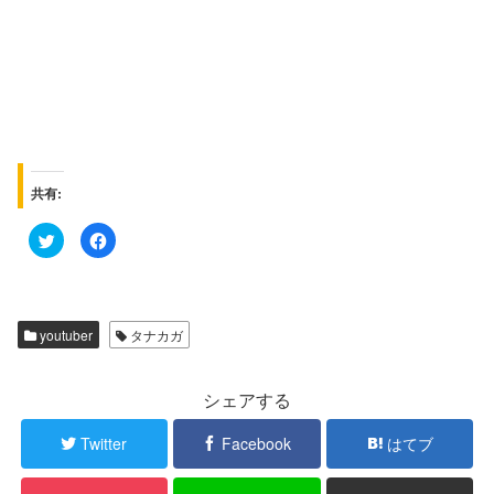
共有:
ク
F
リ
a
ッ
c
ク
e
し
b
て
o
T
o
w
k
youtuber
タナカガ
i
で
t
共
t
有
e
す
r
る
シェアする
で
に
共
は
有
ク
Twitter
Facebook
はてブ
(
リ
新
ッ
し
ク
い
し