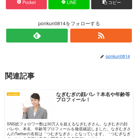
Pocket
LINE
コピー
ウ
て
ィ
く
ン
だ
ド
さ
ウ
い
で
(
ponkun0814をフォローする
開
新
き
し
ま
い
す
ウ
)
ィ
ン
ド
ウ
で
ponkun0814
開
き
ま
す
)
関連記事
なぎむぎの顔バレ？本名や年齢等
youtuber
プロフィール！
SNS総フォロワー数は30万人を超えるなぎむぎさん。なぎむぎの顔
バレや、本名、年齢等プロフィールを徹底確認しました。なぎむぎさ
んのTwitterの名前は「つむぎなぎさ」となっています。「つむぎなぎ