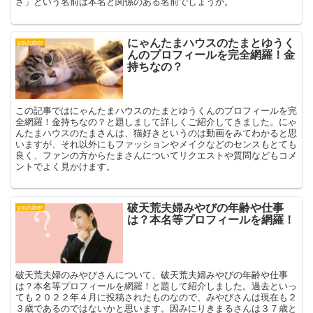
さ」という名前は本名と関係のある名前でしょうか。
にゃんたまハウスのたまとゆうく
youtuber
んのプロフィールを完全網羅！金
持ちなの？
この記事ではにゃんたまハウスのたまとゆうくんのプロフィールを完
全網羅！金持ちなの？と題しまして詳しくご紹介してきました。にゃ
んたまハウスのたまさんは、猫好きというのは動画をみてわかると思
いますが、それ以外にもファッションやメイクなどのセンスもとても
良く、ファンの方からたまさんについてリクエストや質問などもコメ
ントでよく見かけます。
破天荒夫婦みやびの年齢や仕事
youtuber
は？本名等プロフィールを網羅！
破天荒夫婦のみやびさんについて、破天荒夫婦みやびの年齢や仕事
は？本名等プロフィールを網羅！と題して紹介しました。過去といっ
ても２０２２年４月に投稿されたものなので、みやびさんは現在も２
３歳であるのではないかと思います。因みにりきまるさんは３７歳と