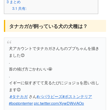
3
まとめ
3.1
共有:
タナカガが飼っている犬の犬種は？
犬アカウントでタナカガさんちのブブちゃんを描き
ました😊
.
首の傾げ方ごかわいい🤩
.
イギーに似すぎてて見るたびにジョジョを思い出し
ます😊
.
#タナカガ
さん
#パパラピーズ
#ボストンテリア
#bostonterrier
pic.twitter.com/XywDWvlAOo