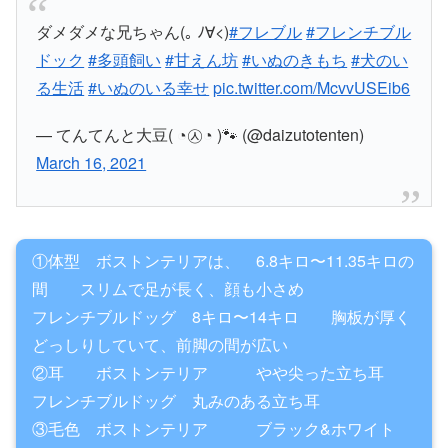
ダメダメな兄ちゃん(｡ ﾉ∀<)
#フレブル
#フレンチブル
ドック
#多頭飼い
#甘えん坊
#いぬのきもち
#犬のい
る生活
#いぬのいる幸せ
pic.twitter.com/McvvUSEib6
— てんてんと大豆( ◔︎㉦◔︎ )🐾 (@daizutotenten)
March 16, 2021
①体型 ボストンテリアは、 6.8キロ〜11.35キロの
間 スリムで足が長く、顔も小さめ
フレンチブルドッグ 8キロ〜14キロ 胸板が厚く
どっしりしていて、前脚の間が広い
②耳 ボストンテリア やや尖った立ち耳
フレンチブルドッグ 丸みのある立ち耳
③毛色 ボストンテリア ブラック&ホワイト