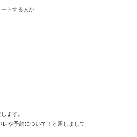
ピートする人が
致します。
タバレや予約について！と題しまして