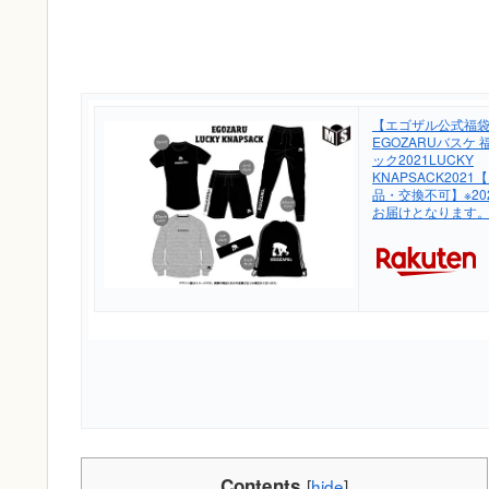
【エゴザル公式福
EGOZARUバスケ
ック2021LUCKY
KNAPSACK2021【
品・交換不可】※20
お届けとなります
Contents
[
hide
]