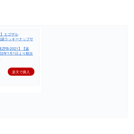
袋】エゴザル
 福袋ラッキーナップサ
EZFB-2021】【返
22年1月1日より順次
。
楽天で購入