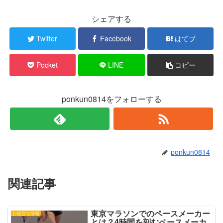
r
る
で
に
シェアする
共
は
有
ク
(
リ
新
ッ
Twitter
Facebook
はてブ
し
ク
い
し
ウ
て
ィ
く
Pocket
LINE
コピー
ン
だ
ド
さ
ウ
い
で
(
開
新
き
し
ponkun0814をフォローする
ま
い
す
ウ
)
ィ
ン
ド
ウ
で
開
き
ponkun0814
ま
す
)
関連記事
東京マラソンでのペースメーカー
お役立ち情報
とは？4時間を刻むペースメーカ