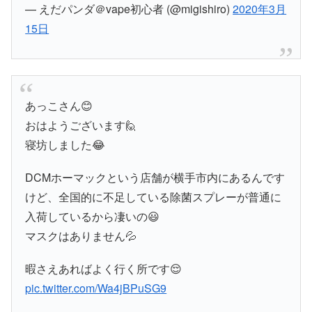
— えだパンダ＠vape初心者 (@migishiro)
2020年3月
15日
あっこさん😊
おはようございます🙋
寝坊しました😂
DCMホーマックという店舗が横手市内にあるんです
けど、全国的に不足している除菌スプレーが普通に
入荷しているから凄いの😃
マスクはありません💦
暇さえあればよく行く所です😌
pic.twitter.com/Wa4jBPuSG9