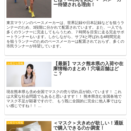
ー待望される理由！
東京マラソンのペースメーカーは、世界記録や日本記録などを狙うラ
ンナーのため、3段階に分かれて配置されています。また、一人でも
多くのランナーに完走してもらうため、７時間を目安に走る完走サポ
ートランナーもいます。しかしながら、サブ4と呼ばれる4時間完走
を狙うランナーのためのペースメーカーは配置されておらず、多くの
市民ランナーが待望しています。
【最新】マスク熊本県の入荷や在
お役立ち情報
庫情報のまとめ！穴場店舗はど
こ？
現在熊本県も含め全国でマスクの売り切れ店が続いています！ これ
は大変な社会問題でもあると思いますす！！ 熊本県含む全国各地で
マスク不足が顕著ですので、 もう既に全国的に完全に他人事ではな
い感じですね！！ ...
＜マスク＞大きめが欲しい！通販
お役立ち情報
で購入できるのか調査！