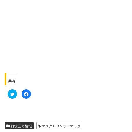
共有:
ク
F
リ
a
ッ
c
ク
e
し
b
て
o
T
o
w
k
i
で
t
共
お役立ち情報
マスクＤＣＭホーマック
t
有
e
す