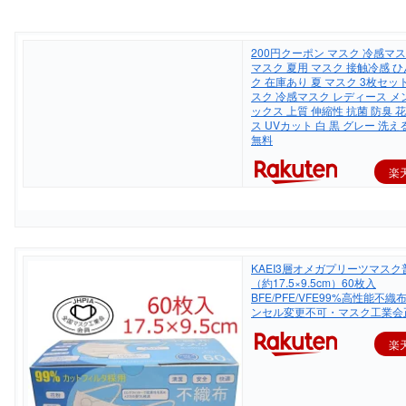
200円クーポン マスク 冷感マ
マスク 夏用 マスク 接触冷感 ひ
ク 在庫あり 夏 マスク 3枚セッ
スク 冷感マスク レディース メ
ックス 上質 伸縮性 抗菌 防臭 
ス UVカット 白 黒 グレー 洗え
無料
楽
KAEI3層オメガプリーツマス
（約17.5×9.5cm）60枚入
BFE/PFE/VFE99%高性能不
ンセル変更不可・マスク工業会
楽