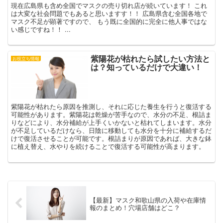
現在広島県も含め全国でマスクの売り切れ店が続いています！ これ
は大変な社会問題でもあると思いますす！！ 広島県含む全国各地で
マスク不足が顕著ですので、 もう既に全国的に完全に他人事ではな
い感じですね！！ ...
紫陽花が枯れたら試したい方法と
お役立ち情報
は？知っているだけで大違い！
紫陽花が枯れたら原因を推測し、それに応じた養生を行うと復活する
可能性があります。紫陽花は乾燥が苦手なので、水分の不足、根詰ま
りなどにより、水分補給が上手くいかないと枯れてしまいます。水分
が不足しているだけなら、日陰に移動しても水分を十分に補給するだ
けで復活させることが可能です。根詰まりが原因であれば、大きな鉢
に植え替え、水やりを続けることで復活する可能性が高まります。
【最新】マスク和歌山県の入荷や在庫情
報のまとめ！穴場店舗はどこ？