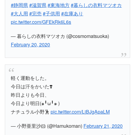
#静岡県
#滋賀県
#東海地方
#暮らしの衣料マツオカ
#大人用
#完売
#子供用
#在庫あり
pic.twitter.com/GFEkRk6L6s
— 暮らしの衣料マツオカ (@cosmomatsuoka)
February 20, 2020
軽く運動をした。
今日は汗をかいた❣️
昨日よりも今日、
今日より明日(๑╹ω╹๑ )
ナチュラル小野🕺
pic.twitter.com/LjBJgApaLM
— 小野亜里沙🐹 (@Hamukoman)
February 21, 2020