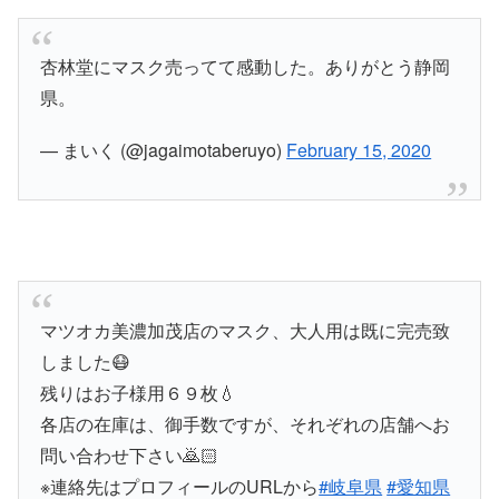
杏林堂にマスク売ってて感動した。ありがとう静岡
県。
— まいく (@jagaimotaberuyo)
February 15, 2020
マツオカ美濃加茂店のマスク、大人用は既に完売致
しました😷
残りはお子様用６９枚💧
各店の在庫は、御手数ですが、それぞれの店舗へお
問い合わせ下さい🙇🏻
※連絡先はプロフィールのURLから
#岐阜県
#愛知県