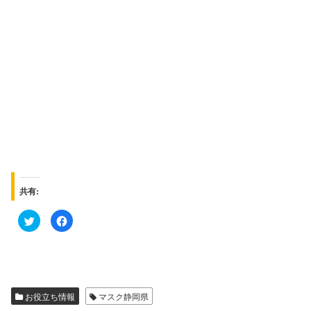
共有:
ク
F
リ
a
ッ
c
ク
e
し
b
て
o
T
o
w
k
i
で
t
共
お役立ち情報
マスク静岡県
t
有
e
す