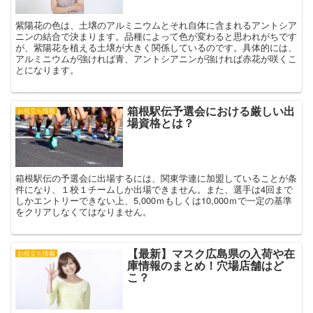
紫陽花の色は、土壌のアルミニウムとそれ自体に含まれるアントシア
ニンの結合で決まります。品種によって色が変わると思われがちです
が、紫陽花を植える土壌が大きく関係しているのです。具体的には、
アルミニウムが強ければ青、アントシアニンが強ければ赤花が咲くこ
とになります。
箱根駅伝予選会における厳しい出
お役立ち情報
場資格とは？
箱根駅伝の予選会に出場するには、関東学連に加盟していることが条
件になり、１校１チームしか出場できません。また、選手は4回まで
しかエントリーできない上、5,000ｍもしくは10,000ｍで一定の基準
をクリアしなくてはなりません。
【最新】マスク広島県の入荷や在
お役立ち情報
庫情報のまとめ！穴場店舗はど
こ？