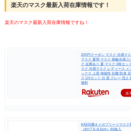
楽天のマスク最新入荷在庫情報です！
楽天のマスク最新入荷在庫情報ですね！
200円クーポン マスク 冷感マ
マスク 夏用 マスク 接触冷感 ひ
ク 在庫あり 夏 マスク 3枚セッ
スク 冷感マスク レディース メ
ックス 上質 伸縮性 抗菌 防臭 
ス UVカット 白 黒 グレー 洗え
無料
楽
KAEI3層オメガプリーツマス
（約17.5×9.5cm）60枚入