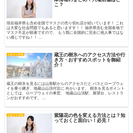
こ？
現在福井県も含め全国でマスクの売り切れ店が続いています！ これ
は大変な社会問題でもあると思いますす！！ 福井県含む全国各地で
マスク不足が顕著ですので、 もう既に全国的に完全に他人事ではな
い感じですね！！ ...
蔵王の樹氷へのアクセス方法や行
お役立ち情報
き方・おすすめスポットを御紹
介！
蔵王の樹氷を見るには山形駅からのアクセスだと バスとロープウェ
イを乗り継ぎ、地蔵山山頂付近に 向かいます。 樹氷を見るポイント
としては、ロープウェイの車窓、 地蔵山山頂駅、展望台、レストラ
ンがおすすめです。 ...
紫陽花の色を変える方法とは？知
お役立ち情報
っておくと面白い！必見！