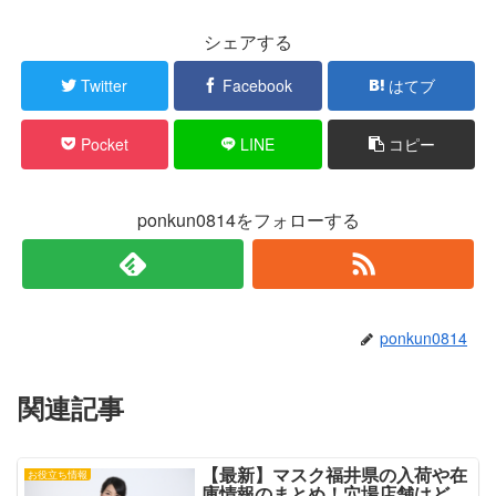
r
る
で
に
シェアする
共
は
有
ク
(
リ
新
ッ
Twitter
Facebook
はてブ
し
ク
い
し
ウ
て
ィ
く
Pocket
LINE
コピー
ン
だ
ド
さ
ウ
い
で
(
開
新
き
し
ponkun0814をフォローする
ま
い
す
ウ
)
ィ
ン
ド
ウ
で
開
き
ponkun0814
ま
す
)
関連記事
【最新】マスク福井県の入荷や在
お役立ち情報
庫情報のまとめ！穴場店舗はど