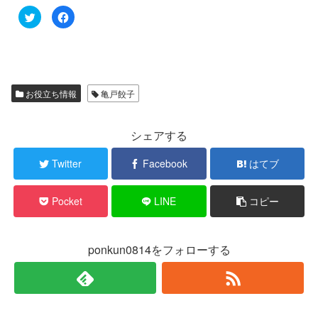
ク
F
リ
a
ッ
c
ク
e
し
b
て
o
T
o
w
k
i
で
t
共
お役立ち情報
亀戸餃子
t
有
e
す
r
る
で
に
シェアする
共
は
有
ク
(
リ
新
ッ
Twitter
Facebook
はてブ
し
ク
い
し
ウ
て
ィ
く
Pocket
LINE
コピー
ン
だ
ド
さ
ウ
い
で
(
開
新
き
し
ponkun0814をフォローする
ま
い
す
ウ
)
ィ
ン
ド
ウ
で
開