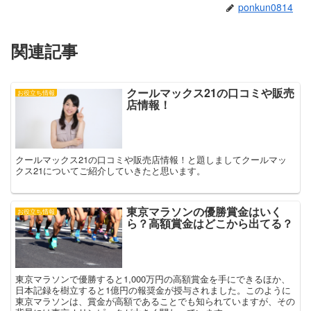
き
ponkun0814
ま
す
)
関連記事
クールマックス21の口コミや販売
お役立ち情報
店情報！
クールマックス21の口コミや販売店情報！と題しましてクールマッ
クス21についてご紹介していきたと思います。
東京マラソンの優勝賞金はいく
お役立ち情報
ら？高額賞金はどこから出てる？
東京マラソンで優勝すると1,000万円の高額賞金を手にできるほか、
日本記録を樹立すると1億円の報奨金が授与されました。このように
東京マラソンは、賞金が高額であることでも知られていますが、その