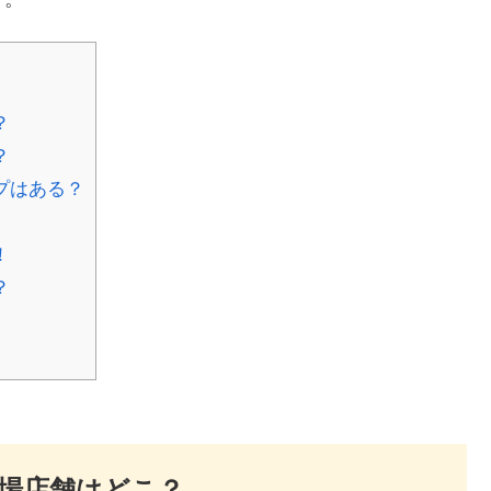
？
？
プはある？
！
？
場店舗はどこ？