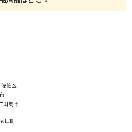
？
 佐伯区
次市
 江田島市
芸太田町