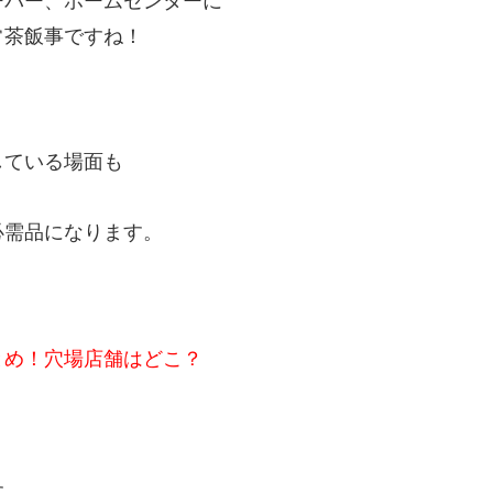
常茶飯事ですね！
している場面も
必需品になります。
とめ！穴場店舗はどこ？
。
す。