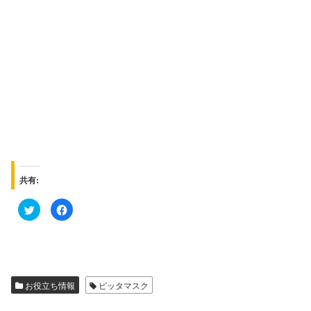
共有:
ク
F
リ
a
ッ
c
ク
e
し
b
て
o
T
o
w
k
i
で
t
共
お役立ち情報
ピッタマスク
t
有
e
す
r
る