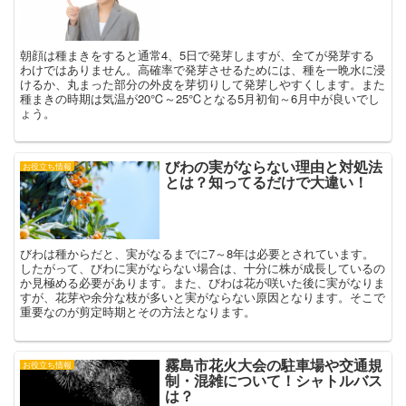
朝顔は種まきをすると通常4、5日で発芽しますが、全てが発芽する
わけではありません。高確率で発芽させるためには、種を一晩水に浸
けるか、丸まった部分の外皮を芽切りして発芽しやすくします。また
種まきの時期は気温が20℃～25℃となる5月初旬～6月中が良いでし
ょう。
びわの実がならない理由と対処法
お役立ち情報
とは？知ってるだけで大違い！
びわは種からだと、実がなるまでに7～8年は必要とされています。
したがって、びわに実がならない場合は、十分に株が成長しているの
か見極める必要があります。また、びわは花が咲いた後に実がなりま
すが、花芽や余分な枝が多いと実がならない原因となります。そこで
重要なのが剪定時期とその方法となります。
霧島市花火大会の駐車場や交通規
お役立ち情報
制・混雑について！シャトルバス
は？