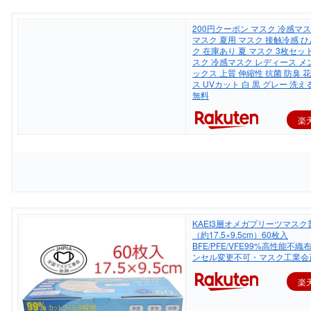
200円クーポン マスク 冷感マ
マスク 夏用 マスク 接触冷感 ひ
ク 在庫あり 夏 マスク 3枚セッ
スク 冷感マスク レディース メ
ックス 上質 伸縮性 抗菌 防臭 
ス UVカット 白 黒 グレー 洗え
無料
楽
KAEI3層オメガプリーツマス
（約17.5×9.5cm）60枚入
BFE/PFE/VFE99%高性能不
ンセル変更不可・マスク工業会
楽