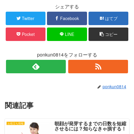
で
に
シェアする
共
は
有
ク
(
リ
新
ッ
Twitter
Facebook
はてブ
し
ク
い
し
ウ
て
ィ
く
Pocket
LINE
コピー
ン
だ
ド
さ
ウ
い
で
(
開
新
き
し
ponkun0814をフォローする
ま
い
す
ウ
)
ィ
ン
ド
ウ
で
開
き
ponkun0814
ま
す
)
関連記事
朝顔が発芽するまでの日数を短縮
お役立ち情報
させるには？知らなきゃ損する！