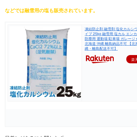
などでは融雪用の塩も販売されています。
凍結防止剤 融雪剤 塩化カルシ
イプ 25kg 融雪用 塩カル エン
防塵用 運動場 駐車場 ガレージ
北海道 沖縄 離島納品不可 【北
縄・離島配送不可】
楽