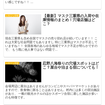
い感じですね！！ ...
【最新】マスク三重県の入荷や在
お役立ち情報
庫情報のまとめ！穴場店舗はど
こ？
現在三重県も含め全国でマスクの売り切れ店が続いています！！ こ
れは大変な社会問題でもありますし 特に三重県はマスクが不足して
いますね！！ 全国各地のあらゆる地域でマスク不足が明らかですの
で、 もう既に他人事ではない問題で...
忍野八海祭りの穴場スポットはど
お役立ち情報
こ？屋台や泊まる宿についても！
会場周辺に屋台はありませんがコンビニやスーパーマーケットがあり
ますので、飲食物に困ることはありません。村内には多くの宿泊施設
があり、 一般の観光ホテルのほかスポーツ合宿に適した施設が多い
のも特徴です。