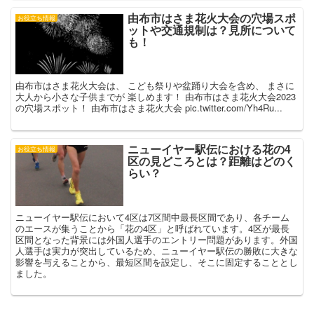
由布市はさま花火大会の穴場スポ
お役立ち情報
ットや交通規制は？見所について
も！
由布市はさま花火大会は、 こども祭りや盆踊り大会を含め、 まさに
大人から小さな子供までが 楽しめます！ 由布市はさま花火大会2023
の穴場スポット！ 由布市はさま花火大会 pic.twitter.com/Yh4Ru...
ニューイヤー駅伝における花の4
お役立ち情報
区の見どころとは？距離はどのく
らい？
ニューイヤー駅伝において4区は7区間中最長区間であり、各チーム
のエースが集うことから「花の4区」と呼ばれています。4区が最長
区間となった背景には外国人選手のエントリー問題があります。外国
人選手は実力が突出しているため、ニューイヤー駅伝の勝敗に大きな
影響を与えることから、最短区間を設定し、そこに固定することとし
ました。