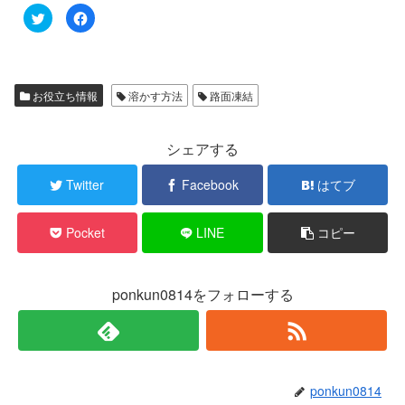
ク
F
リ
a
ッ
c
ク
e
し
b
て
o
T
o
w
k
お役立ち情報
溶かす方法
路面凍結
i
で
t
共
t
有
e
す
r
る
シェアする
で
に
共
は
有
ク
Twitter
Facebook
はてブ
(
リ
新
ッ
し
ク
い
し
Pocket
LINE
コピー
ウ
て
ィ
く
ン
だ
ド
さ
ウ
い
で
(
ponkun0814をフォローする
開
新
き
し
ま
い
す
ウ
)
ィ
ン
ド
ウ
で
ponkun0814
開