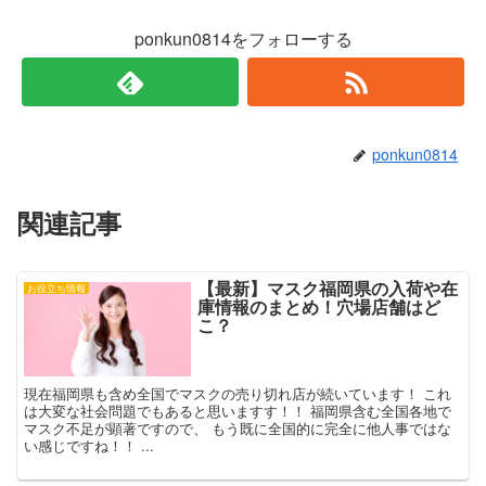
ド
さ
ウ
い
で
(
ponkun0814をフォローする
開
新
き
し
ま
い
す
ウ
)
ィ
ン
ド
ウ
で
ponkun0814
開
き
ま
す
)
関連記事
【最新】マスク福岡県の入荷や在
お役立ち情報
庫情報のまとめ！穴場店舗はど
こ？
現在福岡県も含め全国でマスクの売り切れ店が続いています！ これ
は大変な社会問題でもあると思いますす！！ 福岡県含む全国各地で
マスク不足が顕著ですので、 もう既に全国的に完全に他人事ではな
い感じですね！！ ...