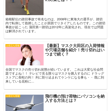
箱根駅伝の踏切事故で有名なのは、2008年に東海大の選手が、踏切
内で転倒して捻挫したことが原因でリタイアしたものです。この踏切
事故が起こった 蒲田第一踏切は2012年に高架化され、現在では問題
は解消されています。
【最新】マスク大田区の入荷情報
お役立ち情報
や穴場店舗を紹介！売り切れはい
つまで続く？
全国でマスクの売り切れ状態が続いています。 これは大変な社会問
題ですよね！！ テレビで見る限りはマスクを購入するのに ドラッグ
ストアに長蛇の列！ 列に割り込まれてケンケになる事も・・ 既に到
来している花粉に...
飛行機の預け荷物にパソコンを納
お役立ち情報
入する方法とは？