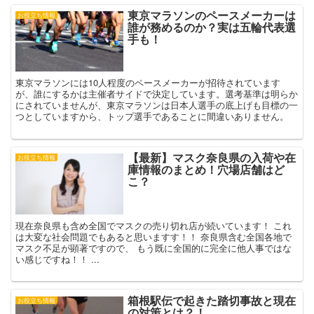
東京マラソンのペースメーカーは
お役立ち情報
誰が務めるのか？実は五輪代表選
手も！
東京マラソンには10人程度のペースメーカーが招待されています
が、誰にするかは主催者サイドで決定しています。選考基準は明らか
にされていませんが、東京マラソンは日本人選手の底上げも目標の一
つとしていますから、トップ選手であることに間違いありません。
【最新】マスク奈良県の入荷や在
お役立ち情報
庫情報のまとめ！穴場店舗はど
こ？
現在奈良県も含め全国でマスクの売り切れ店が続いています！ これ
は大変な社会問題でもあると思いますす！！ 奈良県含む全国各地で
マスク不足が顕著ですので、 もう既に全国的に完全に他人事ではな
い感じですね！！ ...
箱根駅伝で起きた踏切事故と現在
お役立ち情報
の対策とは？！