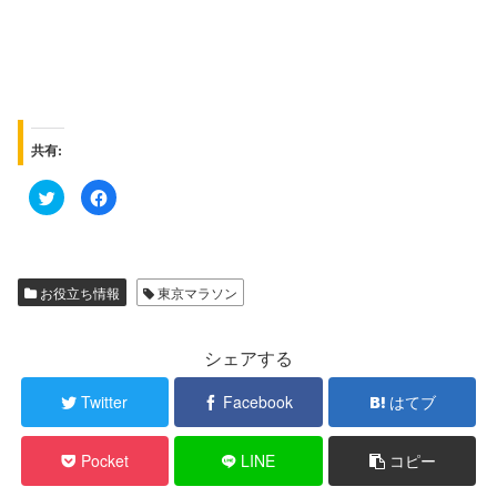
共有:
ク
F
リ
a
ッ
c
ク
e
し
b
て
o
T
o
w
k
お役立ち情報
東京マラソン
i
で
t
共
t
有
e
す
r
る
シェアする
で
に
共
は
有
ク
Twitter
Facebook
はてブ
(
リ
新
ッ
し
ク
い
し
Pocket
LINE
コピー
ウ
て
ィ
く
ン
だ