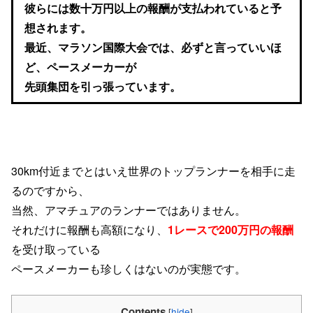
彼らには数十万円以上の
報酬が
支払われていると予
想されます。
最近、マラソン国際大会では、
必ずと言っていいほ
ど、
ペースメーカーが
先頭集団を引っ張っています。
30km
付近までとはいえ
世界のトップランナーを
相手に走
るのですから、
当然、アマチュアのランナーでは
ありません。
それだけに報酬も高額になり、
1
レースで
200
万円の報酬
を
受け取っている
ペースメーカーも
珍しくはないのが実態です。
Contents
[
hide
]