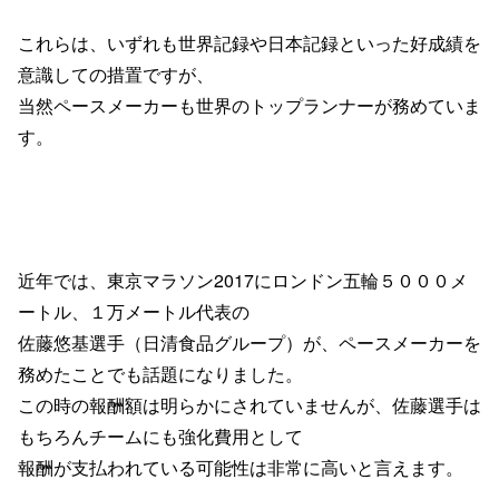
これらは、いずれも世界記録や日本記録といった
好成績を
意識しての措置ですが、
当然ペースメーカーも
世界のトップランナーが務めていま
す。
近年では、東京マラソン
2017
に
ロンドン五輪５０００メ
ートル、
１万メートル代表の
佐藤悠基選手（日清食品グループ）が、
ペースメーカーを
務めたことでも話題になりました。
この時の報酬額は明らかにされていませんが、
佐
藤選手は
もちろんチームにも
強化費用として
報酬が
支払われている可能性は
非常に高いと言えます。