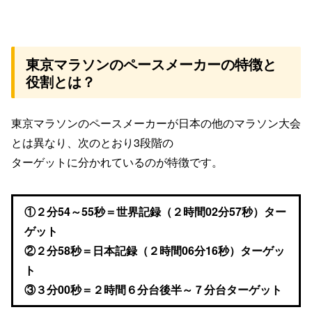
東京マラソンのペースメーカーの特徴と
役割とは？
東京マラソンのペースメーカーが
日本の他の
マラソン大会
とは異なり、
次のとおり
3
段階の
ターゲットに
分かれているのが特徴です。
①２分
54
～
55
秒＝世界記録（２時間
02
分
57
秒）ター
ゲット
②２分
58
秒＝日本記録（２時間
06
分
16
秒）ターゲッ
ト
③３分
00
秒＝２時間６分台後半～７分台ターゲット