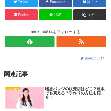
Twitter
Facebook
はてブ
(
リ
新
ッ
し
ク
い
し
Pocket
LINE
コピー
ウ
て
ィ
く
ン
だ
ド
さ
ウ
い
で
(
ponkun0814をフォローする
開
新
き
し
ま
い
す
ウ
)
ィ
ン
ド
ウ
で
ponkun0814
開
き
ま
す
)
関連記事
喘息バッジの販売店はどこ？通販
お役立ち情報
でも買える？手作りの方法も紹
介！