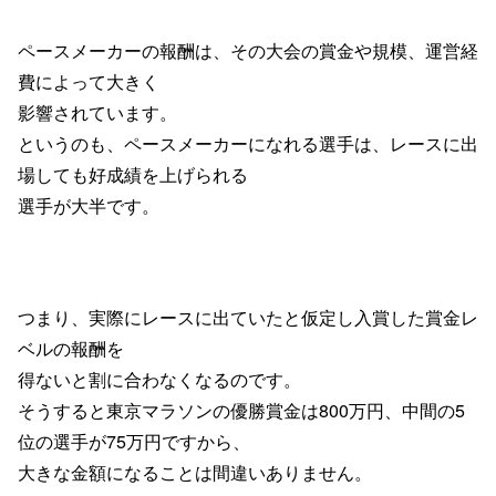
ペースメーカーの報酬は、
その大会の賞金や規模、
運営経
費によって
大きく
影響されています。
というのも、ペースメーカーになれる選手は、
レースに出
場しても
好成績を上げられる
選手が大半です。
つまり、実際にレースに出ていたと仮定し
入賞した賞金レ
ベルの報酬を
得ないと
割に
合わなくなるのです。
そうすると東京マラソンの
優勝賞金は
800
万円、
中間の
5
位の選手が
75
万円
ですから、
大きな金額に
なることは間違いありません。