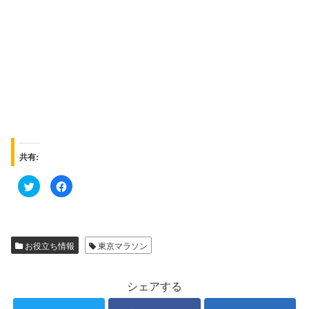
共有:
ク
F
リ
a
ッ
c
ク
e
し
b
て
o
T
o
w
k
お役立ち情報
東京マラソン
i
で
t
共
t
有
e
す
r
る
シェアする
で
に
共
は
有
ク