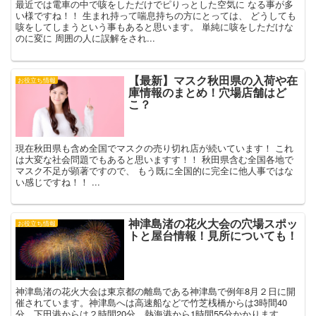
最近では電車の中で咳をしただけでピりっとした空気に なる事が多
い様ですね！！ 生まれ持って喘息持ちの方にとっては、 どうしても
咳をしてしまうという事もあると思います。 単純に咳をしただけな
のに変に 周囲の人に誤解をされ...
【最新】マスク秋田県の入荷や在
お役立ち情報
庫情報のまとめ！穴場店舗はど
こ？
現在秋田県も含め全国でマスクの売り切れ店が続いています！ これ
は大変な社会問題でもあると思いますす！！ 秋田県含む全国各地で
マスク不足が顕著ですので、 もう既に全国的に完全に他人事ではな
い感じですね！！ ...
神津島渚の花火大会の穴場スポッ
お役立ち情報
トと屋台情報！見所についても！
神津島渚の花火大会は東京都の離島である神津島で例年8月２日に開
催されています。神津島へは高速船などで竹芝桟橋からは3時間40
分、下田港からは２時間20分、熱海港から1時間55分かかります。