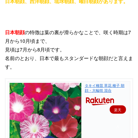
日本朝顔、西洋朝顔、琉球朝顔、曜白朝顔があります。
日本朝顔
の特徴は
葉の裏が滑らかなことで、
咲く時期は
7
月から
10
月頃まで、
見頃は
7
月から
8
月頃です。
名前のとおり、
日本で最もスタンダードな
朝顔だと言えま
す。
タキイ種苗 草花 種子 朝
顔・大輪咲 混合
楽天
で購
入