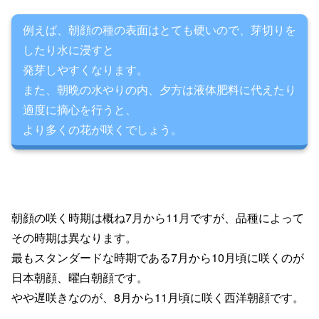
例えば、朝顔の種の表面はとても硬いので、芽切りを
したり水に浸すと
発芽しやすくなります。
また、朝晩の水やりの内、夕方は液体肥料に代えたり
適度に摘心を行うと、
より多くの花が咲くでしょう。
朝顔の咲く時期は
概ね
7
月から
11
月ですが、
品種によって
その時期は異なります。
最もスタンダードな時期である
7
月から
10
月頃に咲くのが
日本朝顔、曜白朝顔です。
やや遅咲きなのが、
8
月から
11
月頃に咲く
西洋朝顔です。