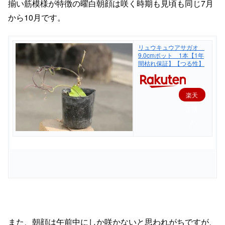
揃い筋模様が特徴の
曜白朝顔は咲く時期も
見頃も同じ
7
月
から
10
月です。
リュウキュウアサガオ
9.0cmポット 1本【1年
間枯れ保証】【つる性】
楽天
で購
入
また、朝顔は午前中にしか
咲かないと思われがちですが、