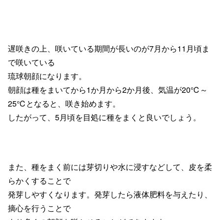
遅咲きの上、
咲いている期間が長いのが
7
月から
11
月頃ま
で咲いている
琉球朝顔になります。
朝顔は種をまいてから
1
か月から
2
か月後、
気温が
20
℃～
25
℃となると、
咲き始めます。
したがって、
5
月頃を目処に
種をまくと良いでしょう。
また、種をまく前には
芽切りや水に浸すなどして、
皮を柔
らかくすることで
発芽しやすくなります。
発芽したら液体肥料を与えたり、
摘心を行うことで