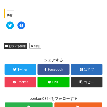
共有:
ク
F
リ
a
ッ
c
ク
e
し
b
て
o
T
o
w
k
お役立ち情報
朝顔
i
で
t
共
t
有
e
す
r
る
シェアする
で
に
共
は
有
ク
Twitter
Facebook
はてブ
(
リ
新
ッ
し
ク
い
し
Pocket
LINE
コピー
ウ
て
ィ
く
ン
だ
ド
さ
ウ
い
で
(
ponkun0814をフォローする
開
新
き
し
ま
い