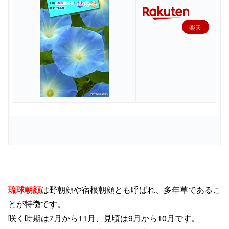
楽天
で購
入
琉球朝顔
は野朝顔や
宿根朝顔とも呼ばれ、
多年草であるこ
とが特徴です。
咲く時期は
7
月から
11
月、
見頃は
9
月から
10
月です。