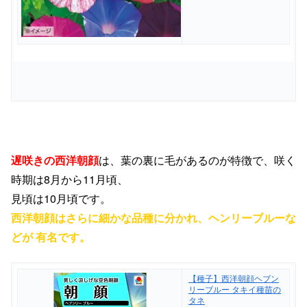
遅咲きの西洋朝顔
は、
葉の裏に毛があるのが特徴で、
咲く
時期は
8
月から
11
月頃、
見頃は
10
月頃です。
西洋朝顔はさらに細かな品種に分かれ、ヘンリーブルーな
どが 有名です。
【種子】西洋朝顔ヘブン
リーブルー タキイ種苗の
タネ