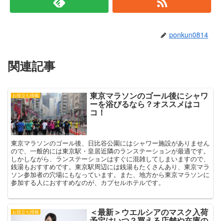
す
ウ
)
ィ
ン
ド
ウ
で
ponkun0814
開
き
ま
す
)
関連記事
東京マラソンのゴール後にシャワ
お役立ち情報
ーを浴びるなら？オススメはコ
コ！
東京マラソンのゴール後、日比谷公園にはシャワー施設がありません
ので、一般的には東京駅・皇居近隣のランステーションが最適です。
しかしながら、ランステーションはすぐに混雑してしまいますので、
銭湯もおすすめです。東京駅周辺には銭湯もたくさんあり、東京マラ
ソン参加者の穴場にもなっています。また、地方から東京マラソンに
参加する人におすすめなのが、カプセルホテルです。
＜最新＞ウエルシアのマスク入荷
お役立ち情報
予定はいつ？買える店舗や在庫の