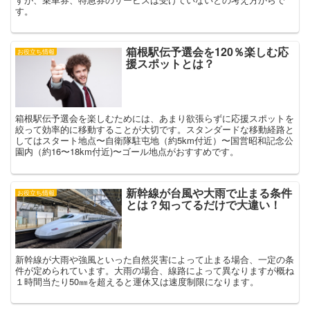
す。
箱根駅伝予選会を120％楽しむ応
お役立ち情報
援スポットとは？
箱根駅伝予選会を楽しむためには、あまり欲張らずに応援スポットを
絞って効率的に移動することが大切です。スタンダードな移動経路と
してはスタート地点〜自衛隊駐屯地（約5km付近）〜国営昭和記念公
園内（約16〜18km付近)〜ゴール地点がおすすめです。
新幹線が台風や大雨で止まる条件
お役立ち情報
とは？知ってるだけで大違い！
新幹線が大雨や強風といった自然災害によって止まる場合、一定の条
件が定められています。大雨の場合、線路によって異なりますが概ね
１時間当たり50㎜を超えると運休又は速度制限になります。