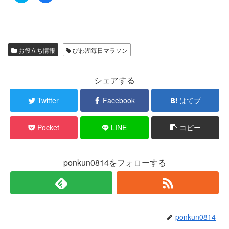
ッ
c
ク
e
し
b
て
o
T
o
w
k
i
で
t
共
お役立ち情報
びわ湖毎日マラソン
t
有
e
す
r
る
で
に
シェアする
共
は
有
ク
(
リ
新
ッ
Twitter
Facebook
はてブ
し
ク
い
し
ウ
て
ィ
く
Pocket
LINE
コピー
ン
だ
ド
さ
ウ
い
で
(
開
新
き
し
ponkun0814をフォローする
ま
い
す
ウ
)
ィ
ン
ド
ウ
で
開
き
ponkun0814
ま
す