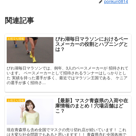
ponkun0814
開
き
ま
す
)
関連記事
びわ湖毎日マラソンにおけるペー
お役立ち情報
スメーカーの役割とハプニングと
は？
びわ湖毎日マラソンでは、例年、3人のペースメーカーが 招待されて
います。 ペースメーカーとして招待されるランナーはしっかりとし
た 実績を持った選手が多く、最近ではマラソン王国である、 ケニア
の選手が多く招待さ...
【最新】マスク青森県の入荷や在
お役立ち情報
庫情報のまとめ！穴場店舗はど
こ？
現在青森県も含め全国でマスクの売り切れ店が続いています！ これ
は大変な社会問題でもあると思いますす！！ 青森県含む全国各地で