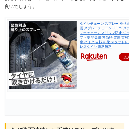
良いでしょう。
タイヤチェーン スプレー 滑り
雪 スプレーチェーン 500ml ス
ノーチェーン スリップ防止 ジ
プ不要 非金属 緊急時 雪道 雪対
車 バイク 自転車 靴 スタッドレ
レスタイヤ 送料無料
楽