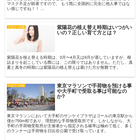
マスク不足が顕著ですので、 もう既に全国的に完全に他人事ではな
い感じですね！！ ...
紫陽花の植え替え時期はいつがい
お役立ち情報
いの？正しい育て方とは？
紫陽花を植え替える時期は、3月〜4月又は9月が適していますが、根
詰まりを起こしている際には、この限りではありません。ただし、真
夏と真冬の時期には紫陽花の植え替えは避けた方が無難です。
東京マラソンで手荷物を預ける事
お役立ち情報
や大手町で受取る事は可能なの
か?
東京マラソンにおいて大手町のサンケイプラザはゴールの東京駅から
僅か750m程であり、理想的な手荷物受取所です。しかしながら、大
手町の手荷物受取所が主催者から指定される確率は極めて低く、多く
のランナーは手荷物を日比谷公園で受け取っています。