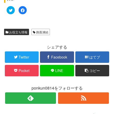
ク
F
リ
a
ッ
c
ク
e
し
b
て
o
T
o
w
k
お役立ち情報
路面凍結
i
で
t
共
t
有
e
す
r
る
シェアする
で
に
共
は
有
ク
Twitter
Facebook
はてブ
(
リ
新
ッ
し
ク
い
し
Pocket
LINE
コピー
ウ
て
ィ
く
ン
だ
ド
さ
ウ
い
で
(
ponkun0814をフォローする
開
新
き
し
ま
い
す
ウ
)
ィ
ン
ド
ウ
で