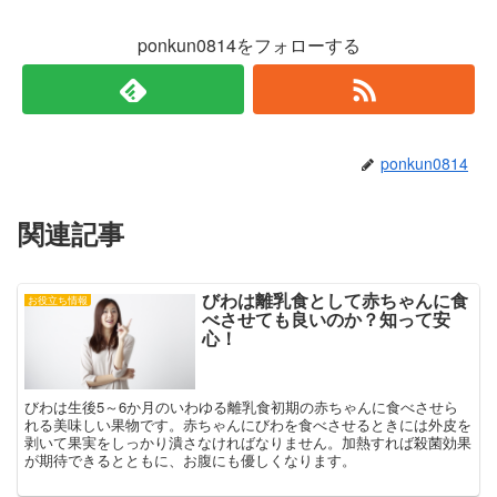
ド
さ
ウ
い
で
(
ponkun0814をフォローする
開
新
き
し
ま
い
す
ウ
)
ィ
ン
ド
ウ
で
ponkun0814
開
き
ま
す
)
関連記事
びわは離乳食として赤ちゃんに食
お役立ち情報
べさせても良いのか？知って安
心！
びわは生後5～6か月のいわゆる離乳食初期の赤ちゃんに食べさせら
れる美味しい果物です。赤ちゃんにびわを食べさせるときには外皮を
剥いて果実をしっかり潰さなければなりません。加熱すれば殺菌効果
が期待できるとともに、お腹にも優しくなります。