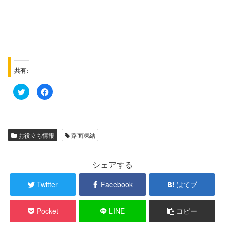
共有:
ク
F
リ
a
ッ
c
ク
e
し
b
て
o
T
o
w
k
お役立ち情報
路面凍結
i
で
t
共
t
有
e
す
r
る
シェアする
で
に
共
は
有
ク
Twitter
Facebook
はてブ
(
リ
新
ッ
し
ク
い
し
Pocket
LINE
コピー
ウ
て
ィ
く
ン
だ