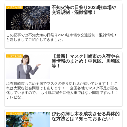
不知火海の日祭り2023駐車場や
お役立ち情報
交通規制・混雑情報！
この記事では不知火海の日祭り2023駐車場や交通規制・混雑情報！
と題しましてご紹介してきました。
【最新】マスク川崎市の入荷や在
お役立ち情報
庫情報のまとめ！中原区、川崎区
等！
現在川崎市も含め全国でマスクの売り切れ店が続いています！！ こ
れは大変な社会問題でもあります！！ 全国各地でマスク不足が顕在
化していますので、 もう既に完全に他人事ではない問題ですね！！
テレビな...
びわの挿し木を成功させる具体的
お役立ち情報
な方法とは？知っておきたい！