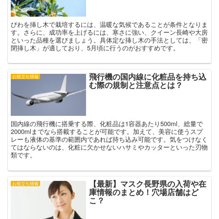
びわを挿し木で栽培するには、温暖な気候であることが条件となりま
す。さらに、成功率を上げるには、寒さに強い、クイーン長崎や大房
といった品種を選びましょう。具体定な挿し木の手法としては、「密
閉挿し木」が適しており、5月頃に行うのがおすすめです。
飛行機の国内線に化粧品を持ち込
お役立ち情報
む際の規制と注意点とは？
国内線の飛行機に搭乗する際、化粧品は1容器あたり500ml、総量で
2000mlまでなら搭載することが可能です。加えて、美容に使うスプ
レーも液体の基準の範囲内であれば持ち込み可能です。気をつけなく
てはならないのは、化粧に欠かせないハサミやカッターといった刃物
類です。
【最新】マスク長野県の入荷や在
お役立ち情報
庫情報のまとめ！穴場店舗はど
こ？