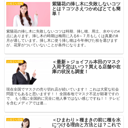
紫陽花の挿し木に失敗しないコツ
お役立ち情報
とは？コツさえつかめばとても簡
単！
紫陽花の挿し木に失敗しないコツは時期、挿し穂、用土、水やりの4
点にあります。挿し木の時期は梅雨に入る6～７月もしくは真夏の8
月が適しています。挿し木に使う挿し穂は今年伸びた枝を選びます
が、花芽がついていないことが条件になります。
＜最新＞ジョイフル本田のマスク
お役立ち情報
入荷予定はいつ？買える店舗や在
庫の状況も調査！
現在全国でマスクの売り切れ店が続いています！ これは大変な社会
問題でもあると思いますす！！ 全国各地でマスク不足が顕著ですの
で、 もう既に全国的に完全に他人事ではない感じですね！！ テレビ
を含むメディアでは連...
＜ひまわり＞種まきの前に種を水
お役立ち情報
につける理由と方法とは？これで