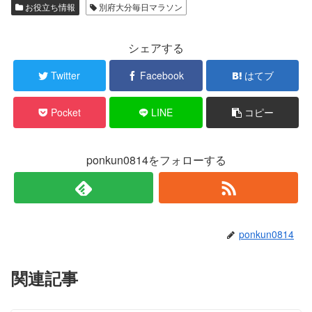
w
k
お役立ち情報
別府大分毎日マラソン
i
で
t
共
t
有
e
す
r
る
シェアする
で
に
共
は
有
ク
Twitter
Facebook
はてブ
(
リ
新
ッ
し
ク
い
し
Pocket
LINE
コピー
ウ
て
ィ
く
ン
だ
ド
さ
ウ
い
で
(
ponkun0814をフォローする
開
新
き
し
ま
い
す
ウ
)
ィ
ン
ド
ウ
で
ponkun0814
開
き
ま
す
)
関連記事