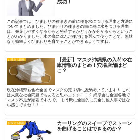
成功！
この記事では、ひまわりの種まきの前に種を水につける理由と方法に
ついてまとめました。ひまわりの種まきの前に種に水をつける理由
は、発芽しやすくなるからと発芽するかどうかが分かるからというこ
とがわかりました。水の底に沈んだ種だけを選んで使うことで、無駄
なく効率よくひまわりを育てることができるようですね。
【最新】マスク沖縄県の入荷や在
お役立ち情報
庫情報のまとめ！穴場店舗はど
こ？
現在沖縄県も含め全国でマスクの売り切れ店が続いています！ これ
は大変な社会問題でもあると思いますす！！ 沖縄県含む全国各地で
マスク不足が顕著ですので、 もう既に全国的に完全に他人事ではな
い感じですね！！ ...
カーリングのスイープでストーン
お役立ち情報
を曲げることはできるのか？